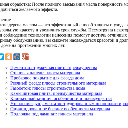
ная обработка: После полного высыхания масла поверхность м
 добиться желаемого эффекта.
чение
тие дерева маслом — это эффективный способ защиты и ухода з
туральную красоту и увеличить срок службы. Несмотря на некот
 и соблюдение технологии нанесения помогут достичь отличных 
ярному обслуживанию, вы сможете наслаждаться красотой и дол
 доме на протяжении многих лет.
Цементно-стружечная плита: преимущества
Стеновая панель: плюсы материала
Пробковое покрытие для фасада дома
Реечный фасад: плюсы строительного материала
Газобетон: плюсы строительства дома
Камышитовая плита: преимущества материала
Клинкерный кирпич: особенности и преимущества
Утепление фундамента экструдированным пенополистиро
Оцилиндрованное бревно: особенности материала
Подложка под ламинат: плюсы материала