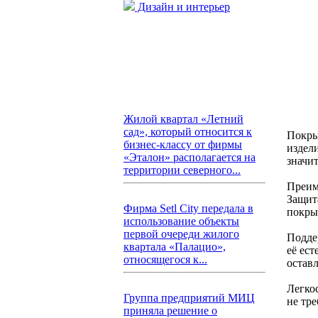
Дизайн и интерьер
Жилой квартал «Летний
сад», который относится к
Покры
бизнес-классу от фирмы
издел
«Эталон» располагается на
значи
территории северного...
Преим
Защит
Фирма Setl City передала в
покры
использование объекты
первой очереди жилого
Подде
квартала «Палацио»,
её ест
относящегося к...
остав
Легко
Группа предприятий МИЦ
не тр
приняла решение о