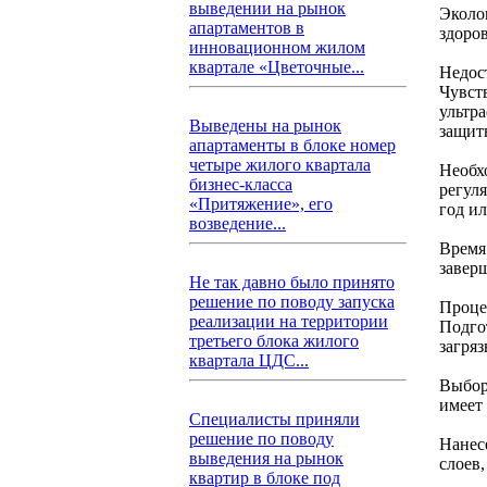
выведении на рынок
Эколо
апартаментов в
здоро
инновационном жилом
квартале «Цветочные...
Недос
Чувст
ультр
Выведены на рынок
защит
апартаменты в блоке номер
четыре жилого квартала
Необх
бизнес-класса
регул
«Притяжение», его
год ил
возведение...
Время
заверш
Не так давно было принято
решение по поводу запуска
Проце
реализации на территории
Подго
третьего блока жилого
загря
квартала ЦДС...
Выбор
имеет
Специалисты приняли
решение по поводу
Нанес
выведения на рынок
слоев
квартир в блоке под