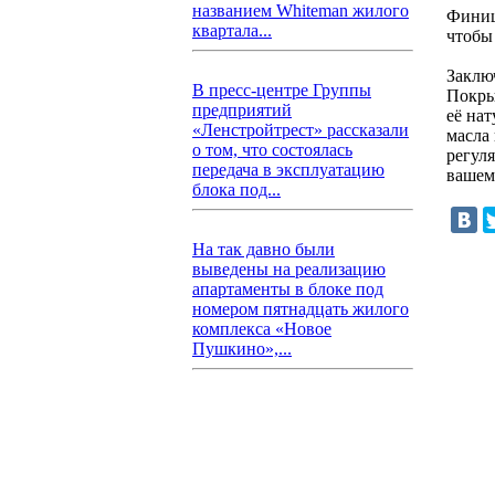
названием Whiteman жилого
Финиш
квартала...
чтобы
Заклю
В пресс-центре Группы
Покры
предприятий
её на
«Ленстройтрест» рассказали
масла
о том, что состоялась
регул
передача в эксплуатацию
вашем
блока под...
На так давно были
выведены на реализацию
апартаменты в блоке под
номером пятнадцать жилого
комплекса «Новое
Пушкино»,...