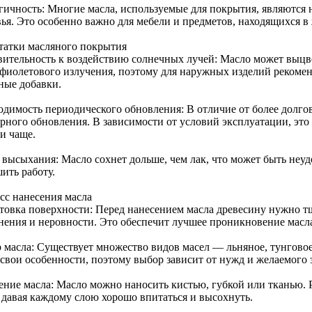
гичность: Многие масла, используемые для покрытия, являются
вья. Это особенно важно для мебели и предметов, находящихся 
татки масляного покрытия
вительность к воздействию солнечных лучей: Масло может выцв
афиолетового излучения, поэтому для наружных изделий рекоме
ные добавки.
одимость периодического обновления: В отличие от более долг
ярного обновления. В зависимости от условий эксплуатации, это
и чаще.
 высыхания: Масло сохнет дольше, чем лак, что может быть неуд
ить работу.
сс нанесения масла
товка поверхности: Перед нанесением масла древесину нужно т
знения и неровности. Это обеспечит лучшее проникновение масл
 масла: Существует множество видов масел — льняное, тунговое
 свои особенности, поэтому выбор зависит от нужд и желаемого 
ение масла: Масло можно наносить кистью, губкой или тканью. Р
, давая каждому слою хорошо впитаться и высохнуть.