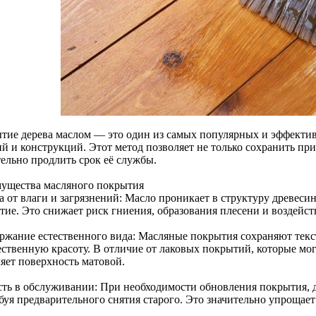
тие дерева маслом — это один из самых популярных и эффекти
ий и конструкций. Этот метод позволяет не только сохранить пр
тельно продлить срок её службы.
ущества масляного покрытия
а от влаги и загрязнений: Масло проникает в структуру древеси
тие. Это снижает риск гниения, образования плесени и воздейст
ржание естественного вида: Масляные покрытия сохраняют текс
ественную красоту. В отличие от лаковых покрытий, которые мог
ляет поверхность матовой.
сть в обслуживании: При необходимости обновления покрытия, д
ебуя предварительного снятия старого. Это значительно упрощае