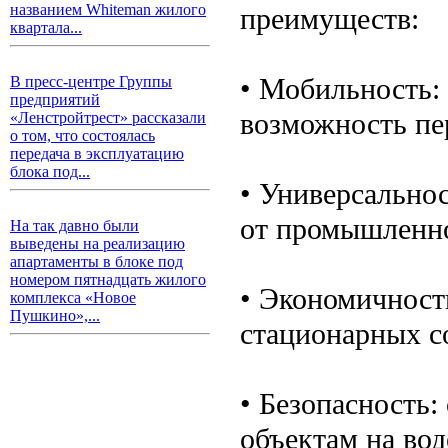
названием Whiteman жилого
преимуществ:
квартала...
• Мобильность:
В пресс-центре Группы
предприятий
возможность пе
«Ленстройтрест» рассказали
о том, что состоялась
передача в эксплуатацию
блока под...
• Универсально
от промышленно
На так давно были
выведены на реализацию
апартаменты в блоке под
номером пятнадцать жилого
• Экономичность
комплекса «Новое
Пушкино»,...
стационарных с
• Безопасность:
объектам на вод