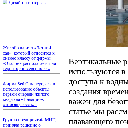
Дизайн и интерьер
Жилой квартал «Летний
сад», который относится к
бизнес-классу от фирмы
Вертикальные р
«Эталон» располагается на
территории северного...
используются в
доступа к водн
Фирма Setl City передала в
создания време
использование объекты
первой очереди жилого
важен для безо
квартала «Палацио»,
относящегося к...
статье мы расс
плавающего пон
Группа предприятий МИЦ
приняла решение о