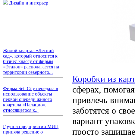
Дизайн и интерьер
Жилой квартал «Летний
сад», который относится к
бизнес-классу от фирмы
«Эталон» располагается на
территории северного...
Коробки из карт
сферах, помогая
Фирма Setl City передала в
использование объекты
привлечь внима
первой очереди жилого
квартала «Палацио»,
заботятся о св
относящегося к...
вариант упаковк
Группа предприятий МИЦ
просто защищает
приняла решение о