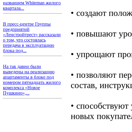
названием Whiteman жилого
квартала...
• создают полож
В пресс-центре Группы
предприятий
• повышают уро
«Ленстройтрест» рассказали
о том, что состоялась
передача в эксплуатацию
блока под...
• упрощают про
На так давно были
выведены на реализацию
• позволяют пе
апартаменты в блоке под
номером пятнадцать жилого
состав, инструк
комплекса «Новое
Пушкино»,...
• способствуют
новых покупате