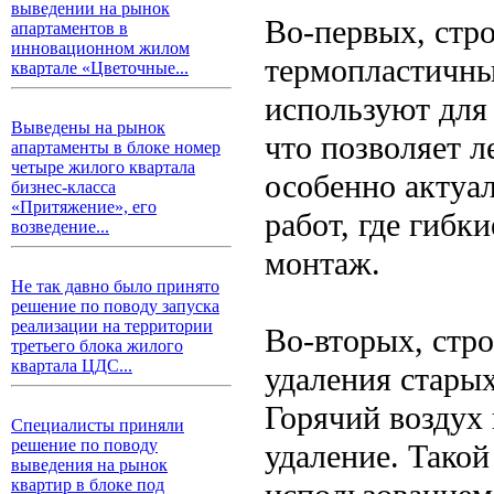
выведении на рынок
Во-первых, стр
апартаментов в
инновационном жилом
термопластичны
квартале «Цветочные...
используют для 
Выведены на рынок
что позволяет л
апартаменты в блоке номер
четыре жилого квартала
особенно актуа
бизнес-класса
«Притяжение», его
работ, где гибк
возведение...
монтаж.
Не так давно было принято
решение по поводу запуска
реализации на территории
Во-вторых, стр
третьего блока жилого
квартала ЦДС...
удаления старых
Горячий воздух 
Специалисты приняли
решение по поводу
удаление. Такой
выведения на рынок
квартир в блоке под