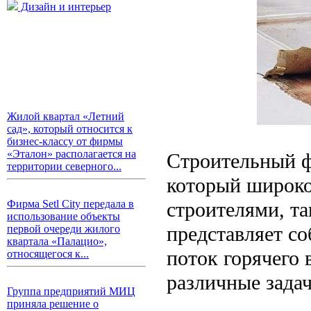
Дизайн и интерьер
Жилой квартал «Летний
сад», который относится к
бизнес-классу от фирмы
«Эталон» располагается на
Строительный ф
территории северного...
который широко
строителями, т
Фирма Setl City передала в
использование объекты
представляет со
первой очереди жилого
квартала «Палацио»,
поток горячего 
относящегося к...
различные задач
Группа предприятий МИЦ
приняла решение о