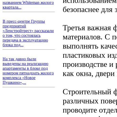
использованием 
названием Whiteman жилого
безопаснее для
квартала...
В пресс-центре Группы
Третья важная ф
предприятий
«Ленстройтрест» рассказали
материалов. С 
о том, что состоялась
передача в эксплуатацию
выполнять каче
блока под...
пластиковых из
На так давно были
производстве и
выведены на реализацию
апартаменты в блоке под
как окна, двери
номером пятнадцать жилого
комплекса «Новое
Пушкино»,...
Строительный ф
различных пове
проводите отде