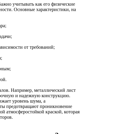
ажно учитывать как его физические
чности. Основные характеристики, на
ра;
адачи;
ависимости от требований;
;
рным;
ой.
лов. Например, металлический лист
прочную и надежную конструкцию.
жает уровень шума, а
нты предотвращают проникновение
ой атмосферостойкой краской, которая
торов.