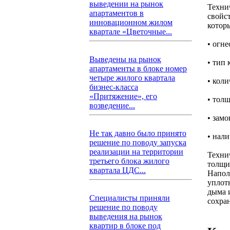
выведении на рынок
Техни
апартаментов в
свойс
инновационном жилом
котор
квартале «Цветочные...
• огне
Выведены на рынок
• тип
апартаменты в блоке номер
четыре жилого квартала
• кол
бизнес-класса
«Притяжение», его
• тол
возведение...
• зам
Не так давно было принято
• нал
решение по поводу запуска
реализации на территории
Техни
третьего блока жилого
толщи
квартала ЦДС...
Напол
уплот
дыма 
Специалисты приняли
сохра
решение по поводу
выведения на рынок
квартир в блоке под