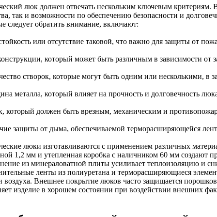
ческий люк должен отвечать нескольким ключевым критериям. В
тва, так и возможности по обеспечению безопасности и долгове
ые следует обратить внимание, включают:
стойкость или отсутствие таковой, что важно для защиты от пожа
 конструкции, который может быть различным в зависимости от з
ичество створок, которые могут быть одним или несколькими, в з
щина металла, который влияет на прочность и долговечность люка
ок, который должен быть врезным, механическим и противопожа
ичие защиты от дыма, обеспечиваемой терморасширяющейся лент
ческие люки изготавливаются с применением различных материа
ной 1,2 мм и утепленная коробка с наличником 60 мм создают 
нение из минераловатной плиты усиливает теплоизоляцию и сни
нительные ленты из полиуретана и терморасширяющиеся элеме
и воздуха. Внешнее покрытие люков часто защищается порошков
няет изделие в хорошем состоянии при воздействии внешних фак