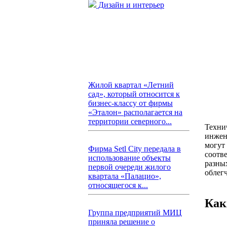
Дизайн и интерьер
Жилой квартал «Летний
сад», который относится к
бизнес-классу от фирмы
«Эталон» располагается на
территории северного...
Техни
инжен
могут
Фирма Setl City передала в
соотв
использование объекты
разны
первой очереди жилого
облег
квартала «Палацио»,
относящегося к...
Как
Группа предприятий МИЦ
приняла решение о