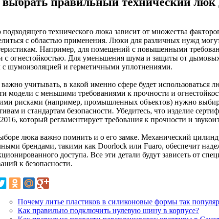
 выбрать правильный технический люк 
 подходящего технического люка зависит от множества факторов
елиться с областью применения. Люки для различных нужд могут
теристикам. Например, для помещений с повышенными требован
и с огнестойкостью. Для уменьшения шума и защиты от дымовых 
 с шумоизоляцией и герметичными уплотнениями.
 важно учитывать, в какой именно сфере будет использоваться 
ти модели с меньшими требованиями к прочности и огнестойкости
ими рисками (например, промышленных объектов) нужно выбир
тивам и стандартам безопасности. Убедитесь, что изделие серт
-2016, который регламентирует требования к прочности и звукои
ыборе люка важно помнить и о его замке. Механический цилинд
чными брендами, такими как Doorlock или Fuaro, обеспечит над
кционированного доступа. Все эти детали будут зависеть от сп
ваний к безопасности.
Почему литье пластиков в силиконовые формы так популяр
Как правильно подключить нулевую шину в корпусе?