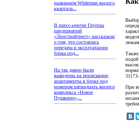
Как
названием Whiteman жилого
квартала...
Выбор
В пресс-центре Группы
опред
предприятий
харак
«Ленстройтрест» рассказали
модел
о том, что состоялась
люкам
передача в эксплуатацию
блока под...
Также
подой
высок
На так давно были
норма
выведены на реализацию
31173
апартаменты в блоке под
номером пятнадцать жилого
При в
комплекса «Новое
разли
Пушкино»,...
несан
требо