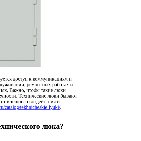
буется доступ к коммуникациям и
служивании, ремонтных работах и
иях. Важно, чтобы такие люки
вечности. Технические люки бывают
 от внешнего воздействия и
s.ru/catalog/tekhnicheskie-lyuki/
.
ехнического люка?