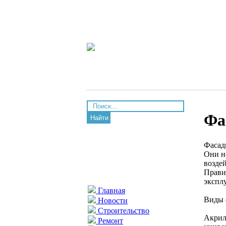
Фа
Найти
Фасад
Они н
возде
Прави
экспл
Главная
Виды 
Новости
Строительство
Акрил
Ремонт