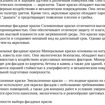
рсальности и хорошей адгезии к различным поверхностям. Они 
тических полимеров — акрилатов. Такие краски обладают высоко
ферным воздействиям и механическим повреждениям. Они легко 
ую палитру цветов. Кроме того, акриловые краски обладают пар
м "дышать" и предотвращает появление плесени и грибка.
оновые фасадные краски Силиконовые краски отличаются высо
опроницаемостью. Они обеспечивают отличную защиту от влаги, 
иях высокой влажности или загрязненной среды. Эти краски хо
хности и сохраняют внешний вид на длительный срок. Однако ц
 чем на акриловые.
альные фасадные краски Минеральные краски основаны на нату
т, известь или гипс. Они экологически безопасны, обладают вы
чивостью к воздействию агрессивных внешних факторов. Минер
ят для фасадов из кирпича, бетона и камня, а также для зданий
аются хорошей стойкостью к ультрафиолету и механическим пов
льной подготовки поверхности.
сионные краски Эмульсионные краски — это водные краски на 
ые используют для окраски фасадов с небольшими требованиями 
енних помещений, а также для внешних работ в условиях умере
тся простота нанесения, экологичность и разнообразие цветовых
нности выбора фасадных красок