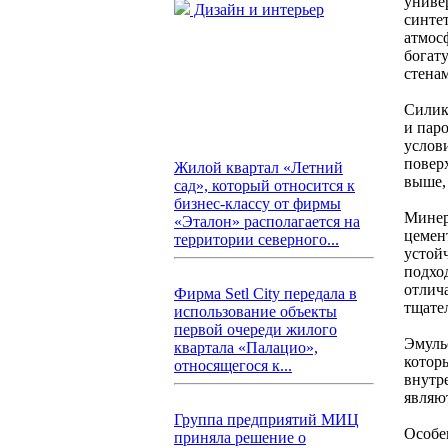
униве
Дизайн и интерьер
синте
атмос
богат
стена
Силик
и пар
услов
повер
Жилой квартал «Летний
выше,
сад», который относится к
бизнес-классу от фирмы
Минер
«Эталон» располагается на
цемен
территории северного...
устой
подход
отлич
Фирма Setl City передала в
тщате
использование объекты
первой очереди жилого
Эмуль
квартала «Палацио»,
котор
относящегося к...
внутр
являю
Группа предприятий МИЦ
Особе
приняла решение о