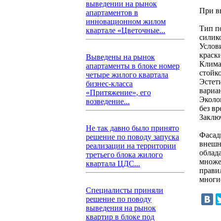
выведении на рынок
При в
апартаментов в
инновационном жилом
Тип п
квартале «Цветочные...
силик
Услов
краски
Выведены на рынок
Клима
апартаменты в блоке номер
стойк
четыре жилого квартала
Эстет
бизнес-класса
вариа
«Притяжение», его
Эколо
возведение...
без в
Заклю
Не так давно было принято
Фасад
решение по поводу запуска
внешн
реализации на территории
облад
третьего блока жилого
множе
квартала ЦДС...
прави
многи
Специалисты приняли
решение по поводу
выведения на рынок
квартир в блоке под