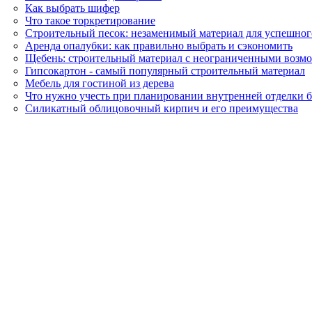
Как выбрать шифер
Что такое торкретирование
Строительный песок: незаменимый материал для успешног
Аренда опалубки: как правильно выбрать и сэкономить
Щебень: строительный материал с неограниченными возм
Гипсокартон - самый популярный строительный материал
Мебель для гостиной из дерева
Что нужно учесть при планировании внутренней отделки 
Силикатный облицовочный кирпич и его преимущества