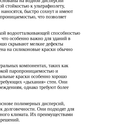
основаны на водной дисперсии
й стойкостью к ультрафиолету,
наносятся, быстро сохнут и имеют
опроницаемостью, что позволяет
кой водоотталкивающей способностью
что особенно важно для зданий в
рошо скрывают мелкие дефекты
ена на силиконовые краски обычно
ральных компонентах, таких как
сокой паропроницаемостью и
альные краски особенно хорошо
, требующих «дыхания» стен. Они
реждениям, однако требуют более
основе полимерных дисперсий,
к долговечности. Они подходят для
нного климата. Их преимуществами
 решений.