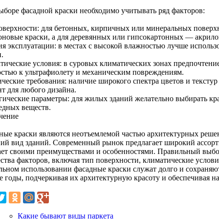
ыборе фасадной краски необходимо учитывать ряд факторов:
оверхности: для бетонных, кирпичных или минеральных поверх
оновые краски, а для деревянных или гипсокартонных — акрило
ия эксплуатации: в местах с высокой влажностью лучше исполь
.
тические условия: в суровых климатических зонах предпочтение
остью к ультрафиолету и механическим повреждениям.
ические требования: наличие широкого спектра цветов и тексту
нт для любого дизайна.
гические параметры: для жилых зданий желательно выбирать кр
редных веществ.
чение
ные краски являются неотъемлемой частью архитектурных решен
ий вид зданий. Современный рынок предлагает широкий ассорт
ает своими преимуществами и особенностями. Правильный выбор
ства факторов, включая тип поверхности, климатические услови
льном использовании фасадные краски служат долго и сохраняю
е годы, подчеркивая их архитектурную красоту и обеспечивая н
Какие бывают виды паркета