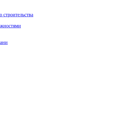
о строительства
ожностями
бани