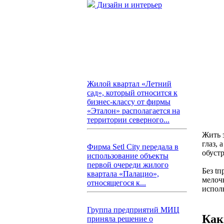
Дизайн и интерьер
Жилой квартал «Летний
сад», который относится к
бизнес-классу от фирмы
«Эталон» располагается на
территории северного...
Жить 
глаз, 
Фирма Setl City передала в
обустр
использование объекты
первой очереди жилого
Без t
квартала «Палацио»,
мелочь
относящегося к...
исполь
Группа предприятий МИЦ
Как
приняла решение о