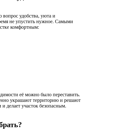
о вопрос удобства, уюта и
ремя не упустить нужное. Самыми
астке комфортным:
димости её можно было переставить.
менно украшают территорию и решают
 и делает участок безопасным.
брать?