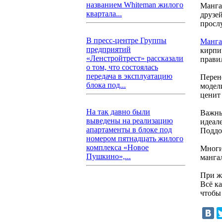
названием Whiteman жилого
Манга
квартала...
друзе
прослу
В пресс-центре Группы
Манг
предприятий
кирпи
«Ленстройтрест» рассказали
прави
о том, что состоялась
передача в эксплуатацию
Перено
блока под...
модел
ценит
На так давно были
Важны
выведены на реализацию
идеал
апартаменты в блоке под
Поддо
номером пятнадцать жилого
комплекса «Новое
Многи
Пушкино»,...
манга
При ж
Всё к
чтобы