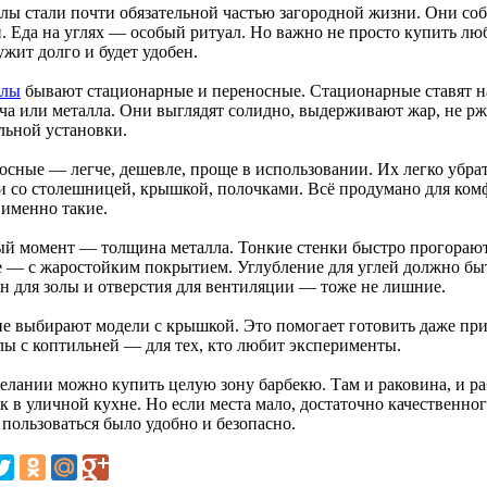
лы стали почти обязательной частью загородной жизни. Они соби
й. Еда на углях — особый ритуал. Но важно не просто купить люб
жит долго и будет удобен.
алы
бывают стационарные и переносные. Стационарные ставят на
ча или металла. Они выглядят солидно, выдерживают жар, не рж
льной установки.
сные — легче, дешевле, проще в использовании. Их легко убрать
и со столешницей, крышкой, полочками. Всё продумано для комф
 именно такие.
й момент — толщина металла. Тонкие стенки быстро прогорают.
е — с жаростойким покрытием. Углубление для углей должно быт
н для золы и отверстия для вентиляции — тоже не лишние.
е выбирают модели с крышкой. Это помогает готовить даже при в
лы с коптильней — для тех, кто любит эксперименты.
елании можно купить целую зону барбекю. Там и раковина, и раб
ак в уличной кухне. Но если места мало, достаточно качественно
 пользоваться было удобно и безопасно.