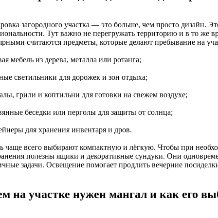
ровка загородного участка — это больше, чем просто дизайн. Эт
иональности. Тут важно не перегружать территорию и в то же в
ярными считаются предметы, которые делают пребывание на уч
вая мебель из дерева, металла или ротанга;
чные светильники для дорожек и зон отдыха;
алы, грили и коптильни для готовки на свежем воздухе;
евянные беседки или перголы для защиты от солнца;
ейнеры для хранения инвентаря и дров.
ь чаще всего выбирают компактную и лёгкую. Чтобы при необхо
ранения полезны ящики и декоративные сундуки. Они одновре
ичные задачи. Освещение помогает продлить вечерние посиделки
ем на участке нужен мангал и как его вы