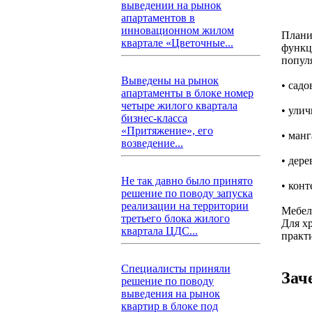
выведении на рынок
апартаментов в
инновационном жилом
Плани
квартале «Цветочные...
функц
попул
Выведены на рынок
• садо
апартаменты в блоке номер
четыре жилого квартала
• ули
бизнес-класса
«Притяжение», его
• манг
возведение...
• дер
Не так давно было принято
• конт
решение по поводу запуска
реализации на территории
Мебел
третьего блока жилого
Для х
квартала ЦДС...
практ
Специалисты приняли
Зач
решение по поводу
выведения на рынок
квартир в блоке под