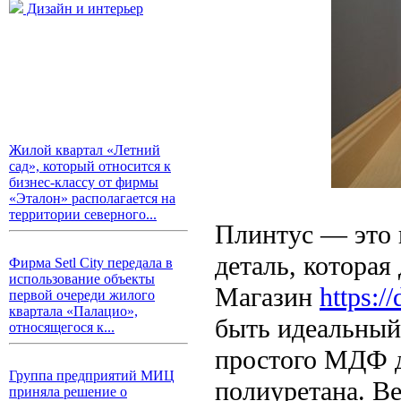
Дизайн и интерьер
Жилой квартал «Летний
сад», который относится к
бизнес-классу от фирмы
«Эталон» располагается на
территории северного...
Плинтус — это 
деталь, которая
Фирма Setl City передала в
использование объекты
Магазин
https:/
первой очереди жилого
квартала «Палацио»,
быть идеальный 
относящегося к...
простого МДФ д
Группа предприятий МИЦ
полиуретана. Ве
приняла решение о