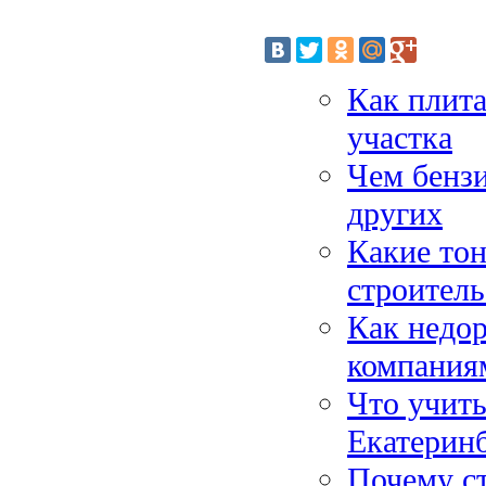
Как плит
участка
Чем бенз
других
Какие тон
строитель
Как недор
компания
Что учиты
Екатерин
Почему ст