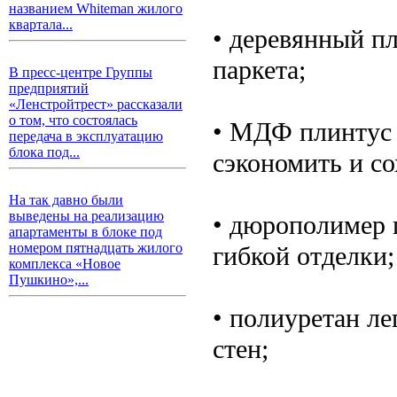
названием Whiteman жилого
квартала...
• деревянный п
паркета;
В пресс-центре Группы
предприятий
«Ленстройтрест» рассказали
о том, что состоялась
• МДФ плинтус 
передача в эксплуатацию
блока под...
сэкономить и со
На так давно были
выведены на реализацию
• дюрополимер 
апартаменты в блоке под
номером пятнадцать жилого
гибкой отделки;
комплекса «Новое
Пушкино»,...
• полиуретан л
стен;