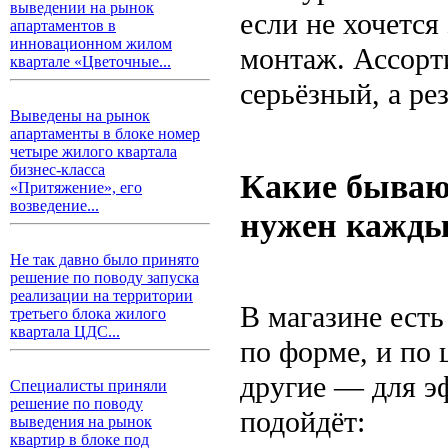
выведении на рынок
если не хочется
апартаментов в
инновационном жилом
монтаж. Ассорт
квартале «Цветочные...
серьёзный, а ре
Выведены на рынок
апартаменты в блоке номер
четыре жилого квартала
бизнес-класса
Какие бываю
«Притяжение», его
возведение...
нужен кажд
Не так давно было принято
решение по поводу запуска
реализации на территории
В магазине есть
третьего блока жилого
квартала ЦДС...
по форме, и по 
другие — для эф
Специалисты приняли
решение по поводу
подойдёт:
выведения на рынок
квартир в блоке под