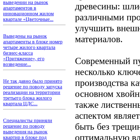
выведении на рынок
древесины: шлиф
апартаментов в
инновационном жилом
различными про
квартале «Цветочные...
улучшить внешн
Выведены на рынок
материалов.
апартаменты в блоке номер
четыре жилого квартала
бизнес-класса
Современный пу
«Притяжение», его
возведение...
несколько ключ
производства к
Не так давно было принято
решение по поводу запуска
основном хвойны
реализации на территории
третьего блока жилого
также лиственн
квартала ЦДС...
аспектом являе
Специалисты приняли
быть без трещин
решение по поводу
выведения на рынок
оптимальную вл
квартир в блоке под