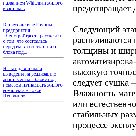
названием Whiteman жилого
предотвращает 
квартала...
В пресс-центре Группы
Следующий этап
предприятий
«Ленстройтрест» рассказали
распиливаются 
о том, что состоялась
передача в эксплуатацию
толщины и шир
блока под...
автоматизирова
На так давно были
высокую точнос
выведены на реализацию
апартаменты в блоке под
следует сушка 
номером пятнадцать жилого
комплекса «Новое
Влажность мате
Пушкино»,...
или естественно
стабильных раз
процессе эксплу