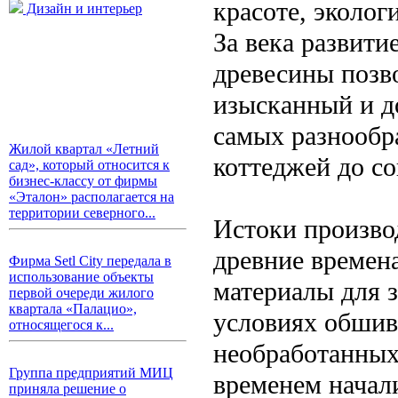
красоте, эколо
Дизайн и интерьер
За века развити
древесины позв
изысканный и д
самых разнообр
Жилой квартал «Летний
коттеджей до с
сад», который относится к
бизнес-классу от фирмы
«Эталон» располагается на
территории северного...
Истоки произво
древние времен
Фирма Setl City передала в
использование объекты
материалы для 
первой очереди жилого
квартала «Палацио»,
условиях обшив
относящегося к...
необработанных
Группа предприятий МИЦ
временем начал
приняла решение о