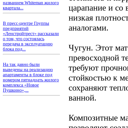
названием Whiteman жилого
царапание и со 
квартала...
низкая плотнос
В пресс-центре Группы
аналогами.
предприятий
«Ленстройтрест» рассказали
о том, что состоялась
передача в эксплуатацию
Чугун. Этот мат
блока под...
превосходной т
На так давно были
требуют прочно
выведены на реализацию
апартаменты в блоке под
стойкостью к м
номером пятнадцать жилого
комплекса «Новое
сохраняют тепл
Пушкино»,...
ванной.
Композитные ма
позволяют созд