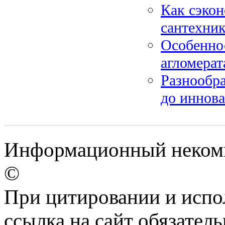
Как сэко
сантехни
Особеннос
агломерат
Разнообр
до иннов
Информационный некомм
©
При цитировании и испо
ссылка на сайт обязатель