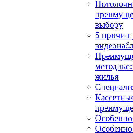
Потолочн
преимуще
выбору
5 причин
видеонаб
Преимуще
методике:
жилья
Специали
Кассетны
преимущес
Особенно
Особенно