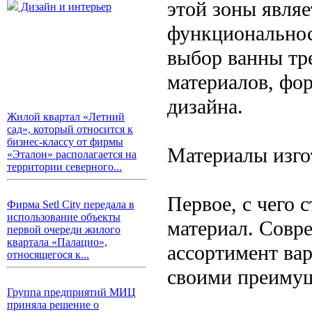
этой зоны являе
Дизайн и интерьер
функциональнос
выбор ванны тр
материалов, фо
дизайна.
Жилой квартал «Летний
сад», который относится к
бизнес-классу от фирмы
Материалы изго
«Эталон» располагается на
территории северного...
Первое, с чего 
Фирма Setl City передала в
использование объекты
материал. Совр
первой очереди жилого
квартала «Палацио»,
ассортимент ва
относящегося к...
своими преимущ
Группа предприятий МИЦ
приняла решение о