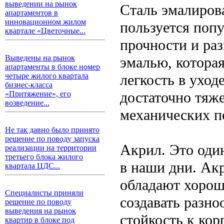
выведении на рынок
Сталь эмалиров
апартаментов в
инновационном жилом
пользуется поп
квартале «Цветочные...
прочности и ра
Выведены на рынок
эмалью, которая
апартаменты в блоке номер
легкость в уход
четыре жилого квартала
бизнес-класса
достаточно тяж
«Притяжение», его
возведение...
механических п
Не так давно было принято
решение по поводу запуска
Акрил. Это оди
реализации на территории
третьего блока жилого
в наши дни. Ак
квартала ЦДС...
обладают хорош
Специалисты приняли
создавать разн
решение по поводу
выведения на рынок
стойкость к ко
квартир в блоке под