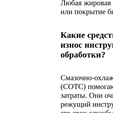
Любая жировая п
или покрытие б
Какие средс
износ инстру
обработки?
Смазочно-охла
(СОТС) помогаю
затраты. Они о
режущий инструм
его срок служб