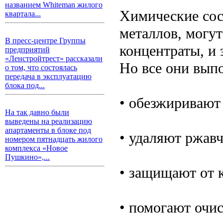
названием Whiteman жилого
Химические сос
квартала...
металлов, могу
В пресс-центре Группы
концентраты, и 
предприятий
«Ленстройтрест» рассказали
Но все они вып
о том, что состоялась
передача в эксплуатацию
блока под...
• обезжиривают 
На так давно были
выведены на реализацию
апартаменты в блоке под
• удаляют ржавч
номером пятнадцать жилого
комплекса «Новое
Пушкино»,...
• защищают от к
• помогают очис