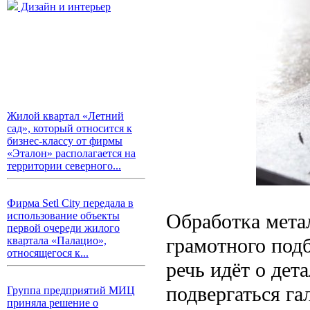
Дизайн и интерьер
Жилой квартал «Летний
сад», который относится к
бизнес-классу от фирмы
«Эталон» располагается на
территории северного...
Фирма Setl City передала в
Обработка метал
использование объекты
первой очереди жилого
грамотного под
квартала «Палацио»,
относящегося к...
речь идёт о дет
подвергаться га
Группа предприятий МИЦ
приняла решение о