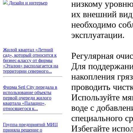
низкому уровню
Дизайн и интерьер
их внешний вид
необходимо соб
эксплуатации.
Жилой квартал «Летний
Регулярная очи
сад», который относится к
бизнес-классу от фирмы
Для поддержани
«Эталон» располагается на
территории северного...
накопления гря
проводить чистк
Фирма Setl City передала в
использование объекты
Используйте мя
первой очереди жилого
квартала «Палацио»,
воде с добавле
относящегося к...
специального ср
Группа предприятий МИЦ
Избегайте испо
приняла решение о