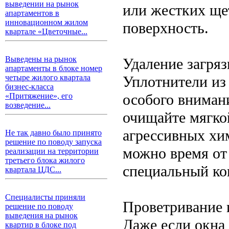
выведении на рынок
или жестких ще
апартаментов в
инновационном жилом
поверхность.
квартале «Цветочные...
Выведены на рынок
Удаление загря
апартаменты в блоке номер
Уплотнители из
четыре жилого квартала
бизнес-класса
особого внимани
«Притяжение», его
возведение...
очищайте мягко
агрессивных хи
Не так давно было принято
решение по поводу запуска
можно время от
реализации на территории
третьего блока жилого
специальный ко
квартала ЦДС...
Специалисты приняли
Проветривание 
решение по поводу
выведения на рынок
Даже если окна
квартир в блоке под