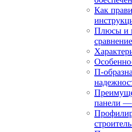
Как прави
инструкц
Плюсы и 
сравнение
Характери
Особенно
П-образна
надежнос
Преимуще
панели —
Профилир
строитель