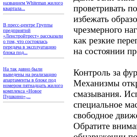
названием Whiteman жилого
проветривать п
квартала...
избежать образо
В пресс-центре Группы
чрезмерного на
предприятий
«Ленстройтрест» рассказали
как резкие пере
о том, что состоялась
передача в эксплуатацию
на состоянии п
блока под...
На так давно были
Контроль за фу
выведены на реализацию
апартаменты в блоке под
Механизмы откр
номером пятнадцать жилого
комплекса «Новое
смазывания. Ис
Пушкино»,...
специальное ма
свободное движе
Обратите вниман
обнаружении по