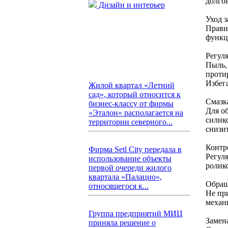
долго
Дизайн и интерьер
Уход 
Прави
функц
Регул
Пыль,
проти
Избег
Жилой квартал «Летний
сад», который относится к
Смазк
бизнес-классу от фирмы
Для о
«Эталон» располагается на
силик
территории северного...
снизит
Контр
Фирма Setl City передала в
Регул
использование объекты
ролик
первой очереди жилого
квартала «Палацио»,
Обращ
относящегося к...
Не пр
механ
Группа предприятий МИЦ
Замен
приняла решение о