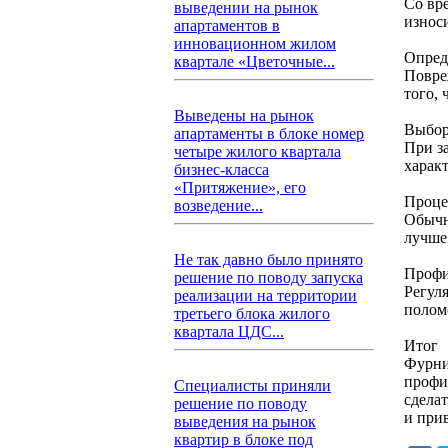
Со вр
выведении на рынок
износи
апартаментов в
инновационном жилом
Опред
квартале «Цветочные...
Повре
того,
Выведены на рынок
Выбор
апартаменты в блоке номер
При з
четыре жилого квартала
харак
бизнес-класса
«Притяжение», его
Проце
возведение...
Обычн
лучше
Не так давно было принято
Профи
решение по поводу запуска
Регул
реализации на территории
полом
третьего блока жилого
квартала ЦДС...
Итог
Фурни
профи
Специалисты приняли
сдела
решение по поводу
и при
выведения на рынок
квартир в блоке под