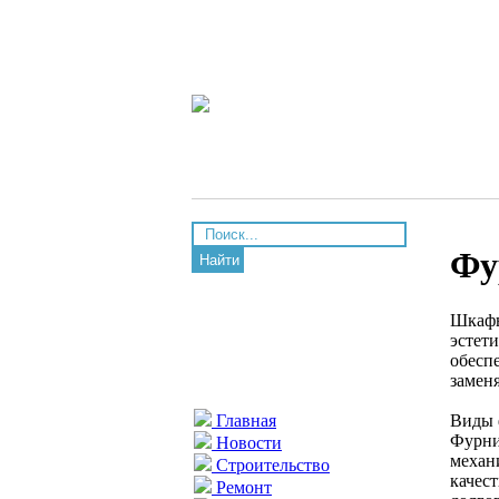
Фу
Найти
Шкафы
эстет
обесп
замен
Виды 
Главная
Фурни
Новости
механ
Строительство
качес
Ремонт