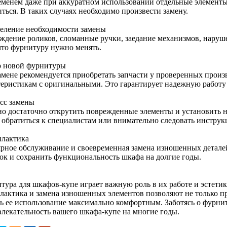
еменем даже при аккуратном использовании отдельные элементы
ться. В таких случаях необходимо произвести замену.
еление необходимости замены
ждение роликов, сломанные ручки, заедание механизмов, наруш
 что фурнитуру нужно менять.
 новой фурнитуры
амене рекомендуется приобретать запчасти у проверенных произ
теристикам с оригинальными. Это гарантирует надежную работу 
сс замены
о достаточно открутить поврежденные элементы и установить 
 обратиться к специалистам или внимательно следовать инструк
лактика
ярное обслуживание и своевременная замена изношенных детале
ок и сохранить функциональность шкафа на долгие годы.
тура для шкафов-купе играет важную роль в их работе и эстети
лактика и замена изношенных элементов позволяют не только пр
ть ее использование максимально комфортным. Заботясь о фурнит
влекательность вашего шкафа-купе на многие годы.