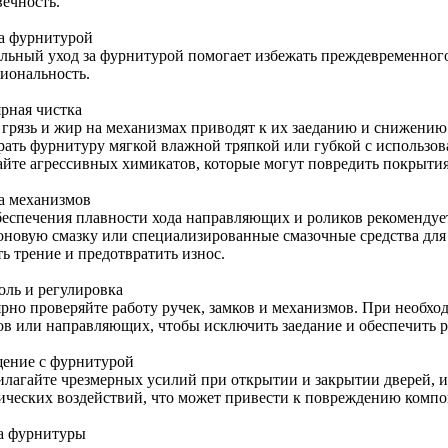
вечность.
за фурнитурой
льный уход за фурнитурой помогает избежать преждевременного 
иональность.
ярная чистка
 грязь и жир на механизмах приводят к их заеданию и снижению
рать фурнитуру мягкой влажной тряпкой или губкой с использо
айте агрессивных химикатов, которые могут повредить покрытия
а механизмов
беспечения плавности хода направляющих и роликов рекомендует
оновую смазку или специализированные смазочные средства для
ь трение и предотвратить износ.
оль и регулировка
ярно проверяйте работу ручек, замков и механизмов. При необх
ов или направляющих, чтобы исключить заедание и обеспечить р
ение с фурнитурой
илагайте чрезмерных усилий при открытии и закрытии дверей, и
ических воздействий, что может привести к повреждению компо
а фурнитуры