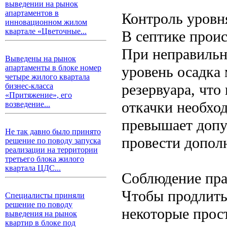
выведении на рынок
апартаментов в
Контроль уровн
инновационном жилом
квартале «Цветочные...
В септике проис
При неправильн
Выведены на рынок
уровень осадка 
апартаменты в блоке номер
четыре жилого квартала
резервуара, что
бизнес-класса
«Притяжение», его
откачки необход
возведение...
превышает допу
Не так давно было принято
провести допол
решение по поводу запуска
реализации на территории
третьего блока жилого
квартала ЦДС...
Соблюдение пра
Чтобы продлить
Специалисты приняли
решение по поводу
некоторые прос
выведения на рынок
квартир в блоке под