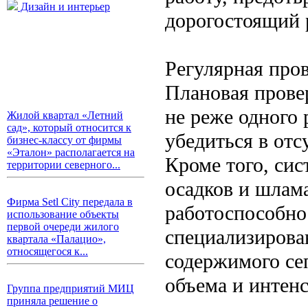
Дизайн и интерьер
дорогостоящий 
Регулярная пров
Плановая прове
не реже одного 
Жилой квартал «Летний
сад», который относится к
убедиться в отс
бизнес-классу от фирмы
«Эталон» располагается на
Кроме того, сис
территории северного...
осадков и шлам
Фирма Setl City передала в
работоспособно
использование объекты
первой очереди жилого
специализирова
квартала «Палацио»,
относящегося к...
содержимого сеп
объема и интен
Группа предприятий МИЦ
приняла решение о