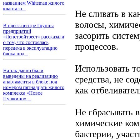
названием Whiteman жилого
квартала...
Не сливать в к
волосы, химичес
В пресс-центре Группы
предприятий
засорить систе
«Ленстройтрест» рассказали
о том, что состоялась
процессов.
передача в эксплуатацию
блока под...
Использовать т
На так давно были
выведены на реализацию
средства, не со
апартаменты в блоке под
номером пятнадцать жилого
как отбеливате
комплекса «Новое
Пушкино»,...
Не сбрасывать 
химические ком
бактерии, участ