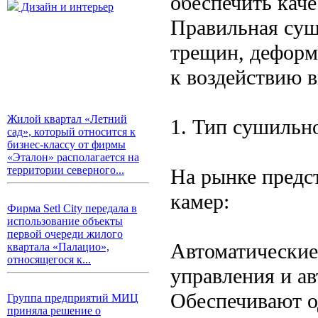
обеспечить каче
Дизайн и интерьер
Правильная суш
трещин, деформ
к воздействию 
Жилой квартал «Летний
1. Тип сушильн
сад», который относится к
бизнес-классу от фирмы
«Эталон» располагается на
территории северного...
На рынке предс
камер:
Фирма Setl City передала в
использование объекты
первой очереди жилого
Автоматически
квартала «Палацио»,
относящегося к...
управления и ав
Обеспечивают 
Группа предприятий МИЦ
приняла решение о