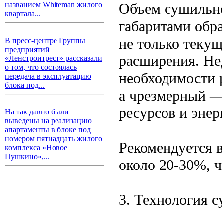
Объем сушильно
названием Whiteman жилого
квартала...
габаритами обр
не только теку
В пресс-центре Группы
предприятий
расширения. Не
«Ленстройтрест» рассказали
о том, что состоялась
необходимости 
передача в эксплуатацию
блока под...
а чрезмерный —
ресурсов и энер
На так давно были
выведены на реализацию
апартаменты в блоке под
номером пятнадцать жилого
Рекомендуется 
комплекса «Новое
Пушкино»,...
около 20-30%, ч
3. Технология 