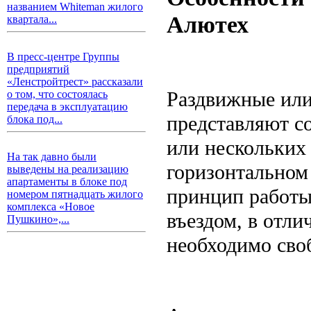
названием Whiteman жилого
Алютех
квартала...
В пресс-центре Группы
предприятий
«Ленстройтрест» рассказали
Раздвижные ил
о том, что состоялась
передача в эксплуатацию
представляют с
блока под...
или нескольких
На так давно были
горизонтальном
выведены на реализацию
апартаменты в блоке под
принцип работы
номером пятнадцать жилого
комплекса «Новое
въездом, в отли
Пушкино»,...
необходимо сво