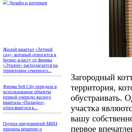
Дизайн и интерьер
Жилой квартал «Летний
сад», который относится к
бизнес-классу от фирмы
«Эталон» располагается на
территории северного...
Загородный котт
территория, ко
Фирма Setl City передала в
использование объекты
обустраивать. 
первой очереди жилого
квартала «Палацио»,
участка являютс
относящегося к...
вашу собственно
Группа предприятий МИЦ
первое впечатл
приняла решение о