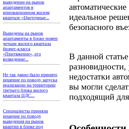
выведении на рынок
автоматические 
апартаментов в
инновационном жилом
идеальное реше
квартале «Цветочные...
безопасного въе
Выведены на рынок
апартаменты в блоке номер
четыре жилого квартала
бизнес-класса
В данной стать
«Притяжение», его
возведение...
разновидности, 
недостатки авт
Не так давно было принято
решение по поводу запуска
вы могли сдела
реализации на территории
третьего блока жилого
подходящий для
квартала ЦДС...
Специалисты приняли
решение по поводу
выведения на рынок
Особенности
квартир в блоке под