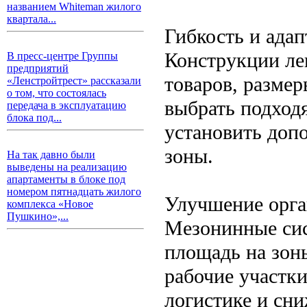
названием Whiteman жилого
квартала...
Гибкость и адап
Конструкции ле
В пресс-центре Группы
предприятий
товаров, разме
«Ленстройтрест» рассказали
о том, что состоялась
выбрать подход
передача в эксплуатацию
блока под...
установить доп
зоны.
На так давно были
выведены на реализацию
апартаменты в блоке под
номером пятнадцать жилого
Улучшение орга
комплекса «Новое
Пушкино»,...
Мезонинные сис
площадь на зоны
рабочие участки
логистике и сн