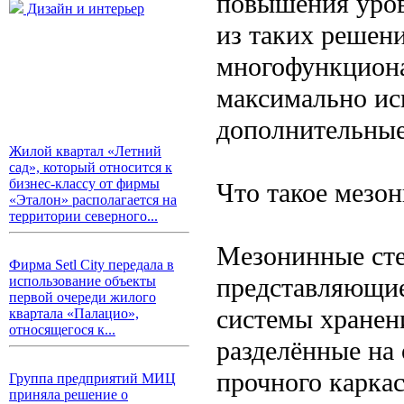
повышения уров
Дизайн и интерьер
из таких решен
многофункцион
максимально ис
дополнительные
Жилой квартал «Летний
сад», который относится к
бизнес-классу от фирмы
Что такое мезо
«Эталон» располагается на
территории северного...
Мезонинные сте
Фирма Setl City передала в
представляющие
использование объекты
первой очереди жилого
системы хранен
квартала «Палацио»,
относящегося к...
разделённые на 
прочного каркас
Группа предприятий МИЦ
приняла решение о