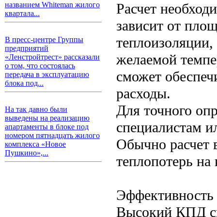
Расчет необход
названием Whiteman жилого
квартала...
зависит от пло
теплоизоляции,
В пресс-центре Группы
предприятий
желаемой темпе
«Ленстройтрест» рассказали
о том, что состоялась
сможет обеспеч
передача в эксплуатацию
блока под...
расходы.
Для точного опр
На так давно были
выведены на реализацию
специалистам и
апартаменты в блоке под
номером пятнадцать жилого
Обычно расчет 
комплекса «Новое
Пушкино»,...
теплопотерь на 
Эффективность
Высокий КПД си