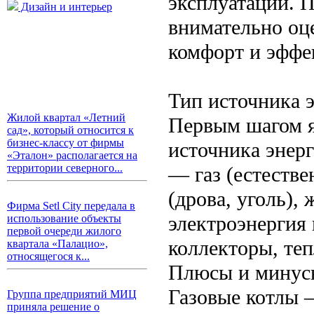
эксплуатации. П
Дизайн и интерьер
внимательно оц
комфорт и эффе
Тип источника 
Жилой квартал «Летний
Первым шагом я
сад», который относится к
бизнес-классу от фирмы
источника энер
«Эталон» располагается на
территории северного...
— газ (естеств
(дрова, уголь),
Фирма Setl City передала в
электроэнергия
использование объекты
первой очереди жилого
коллекторы, теп
квартала «Палацио»,
относящегося к...
Плюсы и минусы
Газовые котлы 
Группа предприятий МИЦ
приняла решение о