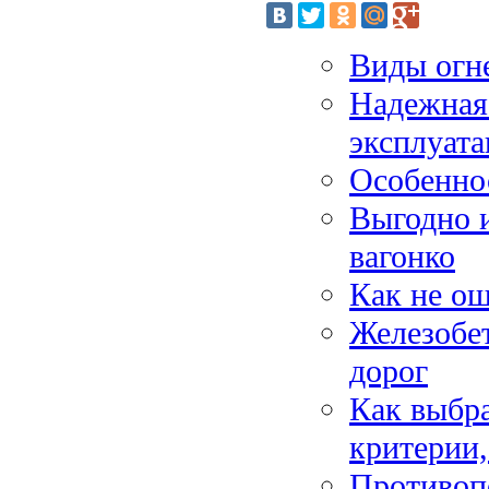
Виды огн
Надежная 
эксплуата
Особенно
Выгодно и
вагонко
Как не ош
Железобет
дорог
Как выбр
критерии,
Противоп