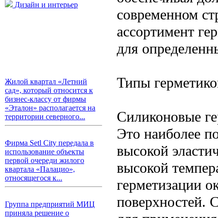
Дизайн и интерьер
современном ст
ассортимент ге
для определенн
Типы герметико
Жилой квартал «Летний
сад», который относится к
бизнес-классу от фирмы
«Эталон» располагается на
Силиконовые г
территории северного...
Это наиболее п
Фирма Setl City передала в
высокой эласти
использование объекты
первой очереди жилого
высокой темпер
квартала «Палацио»,
относящегося к...
герметизации ок
поверхностей. 
Группа предприятий МИЦ
приняла решение о