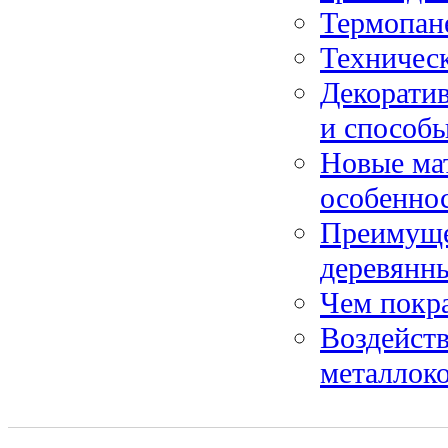
Термопан
Техническ
Декоратив
и способ
Новые мат
особенно
Преимуще
деревянны
Чем покр
Воздейств
металлок