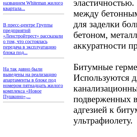
эластичностью.
названием Whiteman жилого
квартала...
между бетонным
для заделки бо
В пресс-центре Группы
предприятий
бетоном, металл
«Ленстройтрест» рассказали
о том, что состоялась
аккуратности пр
передача в эксплуатацию
блока под...
Битумные герм
На так давно были
выведены на реализацию
Используются д
апартаменты в блоке под
номером пятнадцать жилого
канализационны
комплекса «Новое
подверженных в
Пушкино»,...
адгезией к бит
ультрафиолету.