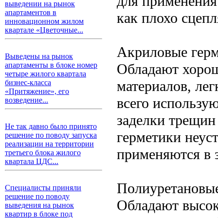
для применения
выведении на рынок
апартаментов в
как плохо сцепл
инновационном жилом
квартале «Цветочные...
Акриловые гер
Выведены на рынок
Обладают хорош
апартаменты в блоке номер
четыре жилого квартала
материалов, лег
бизнес-класса
«Притяжение», его
всего использую
возведение...
заделки трещин
Не так давно было принято
герметики неуст
решение по поводу запуска
реализации на территории
применяются в 
третьего блока жилого
квартала ЦДС...
Полиуретановые
Специалисты приняли
решение по поводу
Обладают высок
выведения на рынок
квартир в блоке под