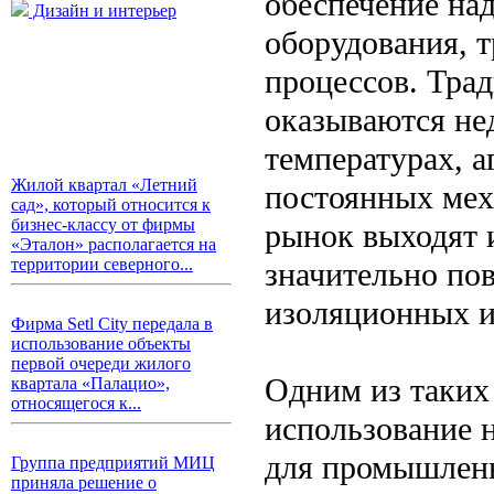
обеспечение на
Дизайн и интерьер
оборудования, 
процессов. Тра
оказываются не
температурах, а
Жилой квартал «Летний
постоянных меха
сад», который относится к
бизнес-классу от фирмы
рынок выходят 
«Эталон» располагается на
территории северного...
значительно пов
изоляционных и
Фирма Setl City передала в
использование объекты
первой очереди жилого
Одним из таких
квартала «Палацио»,
относящегося к...
использование 
для промышлен
Группа предприятий МИЦ
приняла решение о