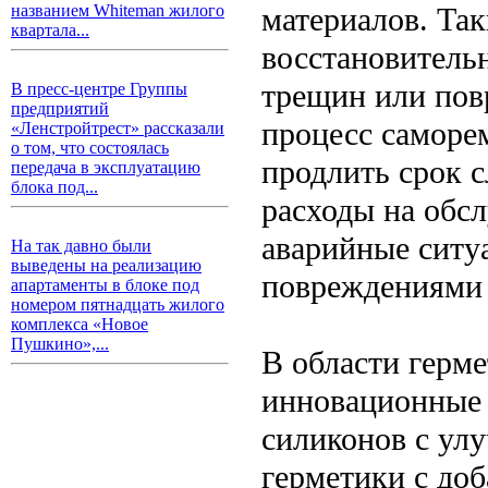
материалов. Та
названием Whiteman жилого
квартала...
восстановитель
трещин или пов
В пресс-центре Группы
предприятий
процесс саморе
«Ленстройтрест» рассказали
о том, что состоялась
продлить срок 
передача в эксплуатацию
блока под...
расходы на обс
аварийные ситу
На так давно были
выведены на реализацию
повреждениями 
апартаменты в блоке под
номером пятнадцать жилого
комплекса «Новое
Пушкино»,...
В области герм
инновационные 
силиконов с ул
герметики с до