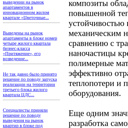
композиты обла
выведении на рынок
апартаментов в
повышенной теп
инновационном жилом
квартале «Цветочные...
устойчивостью 
механическим н
Выведены на рынок
апартаменты в блоке номер
сравнению с тр
четыре жилого квартала
бизнес-класса
наночастицы кр
«Притяжение», его
возведение...
полимерные мат
эффективно отр
Не так давно было принято
решение по поводу запуска
теплопотери и 
реализации на территории
третьего блока жилого
оборудования.
квартала ЦДС...
Специалисты приняли
Еще одним знач
решение по поводу
выведения на рынок
разработка сам
квартир в блоке под