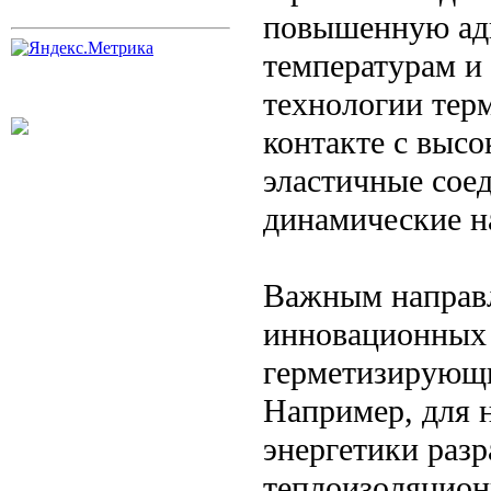
повышенную адг
температурам и
технологии тер
контакте с выс
эластичные сое
динамические н
Важным направл
инновационных 
герметизирующи
Например, для 
энергетики раз
теплоизоляцион