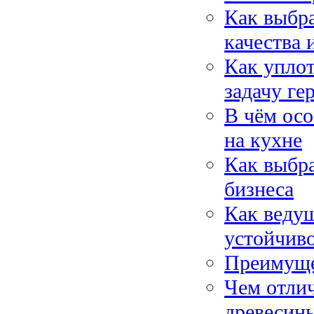
Как выбра
качества 
Как упло
задачу ге
В чём ос
на кухне
Как выбра
бизнеса
Как ведущ
устойчив
Преимуще
Чем отлич
древесины