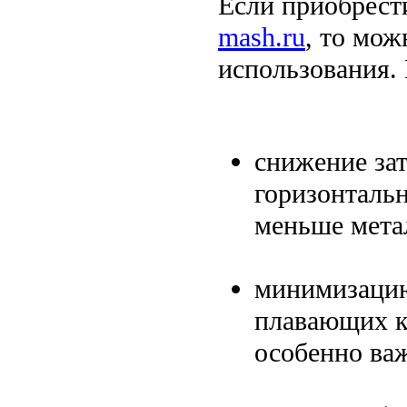
Если приобрест
mash.ru
, то мо
использования. 
снижение зат
горизонталь
меньше мета
минимизацию
плавающих к
особенно ва