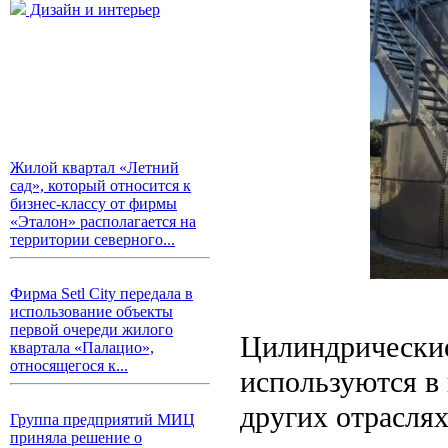
Дизайн и интерьер
Жилой квартал «Летний
сад», который относится к
бизнес-классу от фирмы
«Эталон» располагается на
территории северного...
Фирма Setl City передала в
использование объекты
первой очереди жилого
Цилиндрические
квартала «Палацио»,
относящегося к...
используются в
других отраслях
Группа предприятий МИЦ
приняла решение о