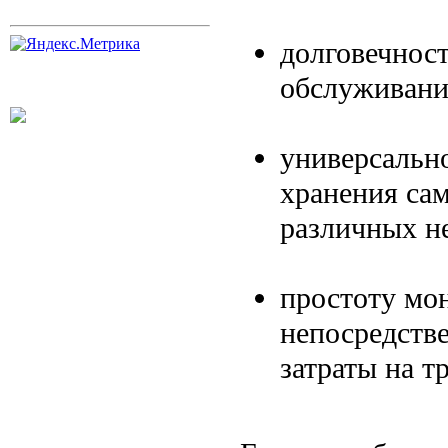
долговечност
обслуживании
универсально
хранения са
различных н
простоту мо
непосредстве
затраты на т