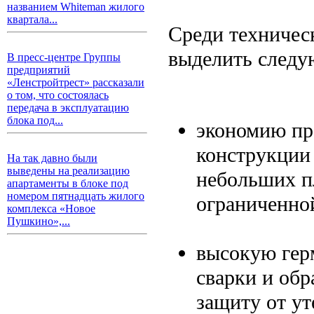
названием Whiteman жилого
квартала...
Среди техничес
выделить следу
В пресс-центре Группы
предприятий
«Ленстройтрест» рассказали
о том, что состоялась
передача в эксплуатацию
блока под...
экономию пр
конструкции 
На так давно были
выведены на реализацию
небольших п
апартаменты в блоке под
номером пятнадцать жилого
ограниченно
комплекса «Новое
Пушкино»,...
высокую гер
сварки и об
защиту от ут