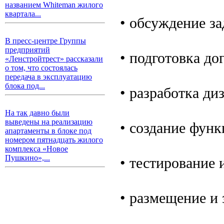
названием Whiteman жилого
квартала...
• обсуждение за
В пресс-центре Группы
предприятий
• подготовка до
«Ленстройтрест» рассказали
о том, что состоялась
передача в эксплуатацию
блока под...
• разработка ди
На так давно были
выведены на реализацию
• создание функ
апартаменты в блоке под
номером пятнадцать жилого
комплекса «Новое
Пушкино»,...
• тестирование 
• размещение и 