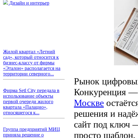
Дизайн и интерьер
Жилой квартал «Летний
сад», который относится к
бизнес-классу от фирмы
«Эталон» располагается на
территории северного...
Рынок цифровых
Конкуренция — 
Фирма Setl City передала в
использование объекты
Москве
остаётс
первой очереди жилого
квартала «Палацио»,
решения и надё
относящегося к...
сайт под ключ —
Группа предприятий МИЦ
просто шаблон,
приняла решение о