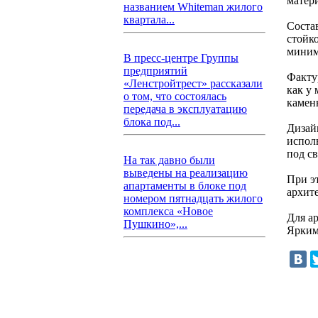
матер
названием Whiteman жилого
квартала...
Соста
стойк
миним
В пресс-центре Группы
предприятий
Факту
«Ленстройтрест» рассказали
как у
о том, что состоялась
камен
передача в эксплуатацию
блока под...
Дизай
испол
под с
На так давно были
выведены на реализацию
При э
апартаменты в блоке под
архите
номером пятнадцать жилого
комплекса «Новое
Для а
Пушкино»,...
Ярким