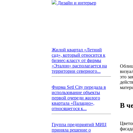
Дизайн и интерьер
Жилой квартал «Летний
сад», который относится к
бизнес-классу от фирмы
«Эталон» располагается на
Облиц
территории северного...
визуа
это за
дейст
Фирма Setl City передала в
матер
использование объекты
первой очереди жилого
квартала «Палацио»,
В ч
относящегося к...
Цвето
Группа предприятий МИЦ
фасад
приняла решение о