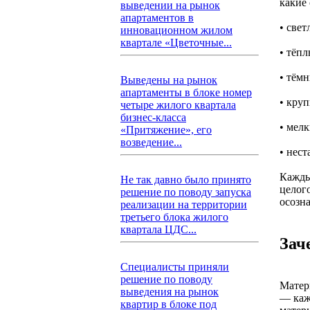
какие
выведении на рынок
апартаментов в
• све
инновационном жилом
квартале «Цветочные...
• тёп
• тём
Выведены на рынок
апартаменты в блоке номер
• кру
четыре жилого квартала
бизнес-класса
• мелк
«Притяжение», его
возведение...
• нес
Кажды
Не так давно было принято
целог
решение по поводу запуска
осозн
реализации на территории
третьего блока жилого
квартала ЦДС...
Зач
Специалисты приняли
решение по поводу
Матер
выведения на рынок
— каж
квартир в блоке под