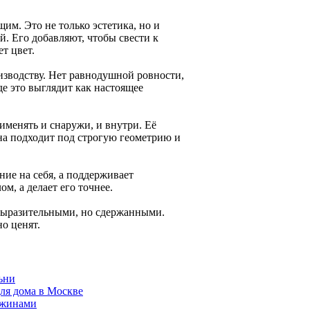
м. Это не только эстетика, но и
й. Его добавляют, чтобы свести к
т цвет.
зводству. Нет равнодушной ровности,
де это выглядит как настоящее
именять и снаружи, и внутри. Её
Она подходит под строгую геометрию и
ие на себя, а поддерживает
ом, а делает его точнее.
выразительными, но сдержанными.
о ценят.
ьни
для дома в Москве
ужинами