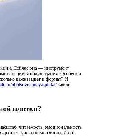
нкции. Сейчас она — инструмент
апоминающийся облик здания. Особенно
асколько важны цвет и формат? И
de.ru/oblitsovochnaya-plitka/
такой
чной плитки?
масштаб, читаемость, эмоциональность
в архитектурной композиции. И вот