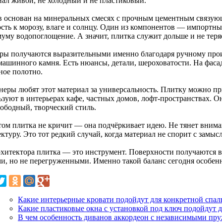
иал живой, не холодный и не пластиковый.
в основан на минеральных смесях с прочным цементным связующи
ость к морозу, влаге и солнцу. Один из компонентов — импортны
уму водопоглощение. А значит, плитка служит дольше и не теряе
ры получаются выразительными именно благодаря ручному прои
 машинного камня. Есть нюансы, детали, шероховатости. На фаса
ное полотно.
неры любят этот материал за универсальность. Плитку можно пр
ьзуют в интерьерах кафе, частных домов, лофт-пространствах. 
вободный, творческий стиль.
том плитка не кричит — она подчёркивает идею. Не тянет вниман
ктуру. Это тот редкий случай, когда материал не спорит с замысл
рхитектора плитка — это инструмент. Поверхности получаются 
и, но не перегруженными. Именно такой баланс сегодня особенн
Какие интерьерные кровати подойдут для конкретной спал
Какие пластиковые окна с установкой под ключ подойдут 
В чем особенность диванов аккордеон с независимыми пр