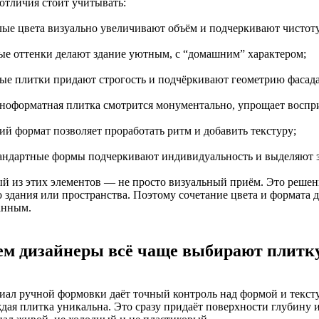
 отличия стоит учитывать:
тлые цвета визуально увеличивают объём и подчеркивают чистоту
лые оттенки делают здание уютным, с “домашним” характером;
ные плитки придают строгость и подчёркивают геометрию фасада
пноформатная плитка смотрится монументально, упрощает воспр
ий формат позволяет проработать ритм и добавить текстуру;
тандартные формы подчеркивают индивидуальность и выделяют з
й из этих элементов — не просто визуальный приём. Это решени
о здания или пространства. Поэтому сочетание цвета и формата 
анным.
ем дизайнеры всё чаще выбирают плитк
иал ручной формовки даёт точный контроль над формой и тексту
дая плитка уникальна. Это сразу придаёт поверхности глубину и