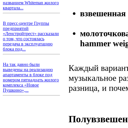
названием Whiteman жилого
квартала...
взвешенная 
В пресс-центре Группы
предприятий
молоточкова
«Ленстройтрест» рассказали
о том, что состоялась
hammer weig
передача в эксплуатацию
блока под...
На так давно были
Каждый вариант
выведены на реализацию
апартаменты в блоке под
музыкальное раз
номером пятнадцать жилого
комплекса «Новое
разница, и поче
Пушкино»,...
Полувзвешенн