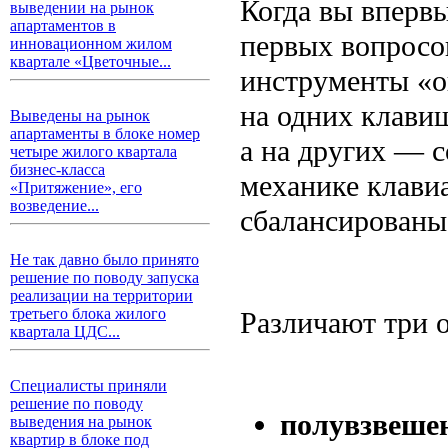
Когда вы впервы
выведении на рынок
апартаментов в
первых вопросо
инновационном жилом
квартале «Цветочные...
инструменты «о
на одних клави
Выведены на рынок
апартаменты в блоке номер
а на других — 
четыре жилого квартала
бизнес-класса
механике клавиа
«Притяжение», его
возведение...
сбалансированы
Не так давно было принято
решение по поводу запуска
реализации на территории
третьего блока жилого
Различают три 
квартала ЦДС...
Специалисты приняли
решение по поводу
полувзвешен
выведения на рынок
квартир в блоке под