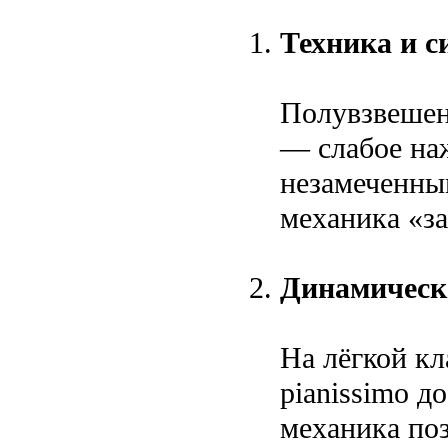
Техника и с
Полувзвешен
— слабое наж
незамеченны
механика «за
Динамическ
На лёгкой кл
pianissimo д
механика поз