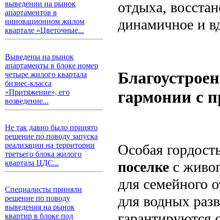
отдыха, восстан
выведении на рынок
апартаментов в
динамичное и в
инновационном жилом
квартале «Цветочные...
Выведены на рынок
апартаменты в блоке номер
Благоустроен
четыре жилого квартала
бизнес-класса
гармонии с 
«Притяжение», его
возведение...
Не так давно было принято
решение по поводу запуска
реализации на территории
Особая гордост
третьего блока жилого
поселке
с живоп
квартала ЦДС...
для семейного 
Специалисты приняли
для водных раз
решение по поводу
выведения на рынок
гарантируются 
квартир в блоке под