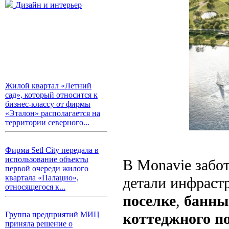
Дизайн и интерьер
Жилой квартал «Летний
сад», который относится к
бизнес-классу от фирмы
«Эталон» располагается на
территории северного...
Фирма Setl City передала в
использование объекты
В Monavie забот
первой очереди жилого
квартала «Палацио»,
детали инфраст
относящегося к...
поселке
,
банны
коттеджного п
Группа предприятий МИЦ
приняла решение о