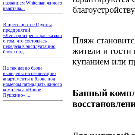
названием Whiteman жилого
благоустройств
квартала...
В пресс-центре Группы
предприятий
«Ленстройтрест» рассказали
Пляж становится
о том, что состоялась
передача в эксплуатацию
жители и гости
блока под...
купанием или п
На так давно были
выведены на реализацию
апартаменты в блоке под
номером пятнадцать жилого
комплекса «Новое
Банный компл
Пушкино»,...
восстановлен