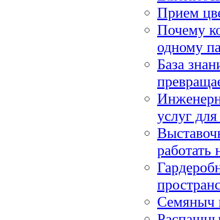
Прием цве
Почему к
одному п
База знан
превращае
Инженерн
услуг для
Выставочн
работать 
Гардеробн
пространс
Семяныч п
Распашные