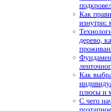
подкрове
Как прави
изнутри: 
Технологи
дерево, к
проживан
Фундамент
ленточног
Как выбра
индивиду
плюсы и 
С чего на
поэтапное