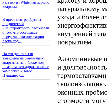
красоту и хоро
названием Whiteman жилого
натуральному м
квартала...
ухода и более 
В пресс-центре Группы
энергоэффектив
предприятий
«Ленстройтрест» рассказали
внутренней теп
о том, что состоялась
передача в эксплуатацию
покрытием.
блока под...
На так давно были
Алюминиевые п
выведены на реализацию
апартаменты в блоке под
и долговечност
номером пятнадцать жилого
комплекса «Новое
термовставками
Пушкино»,...
теплоизоляцию.
оконных проёмо
стоимости могу