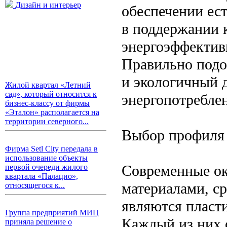
Дизайн и интерьер
обеспечении ест
в поддержании 
энергоэффективн
Правильно подо
и экологичный д
Жилой квартал «Летний
сад», который относится к
энергопотреблен
бизнес-классу от фирмы
«Эталон» располагается на
территории северного...
Выбор профиля 
Фирма Setl City передала в
использование объекты
Современные о
первой очереди жилого
квартала «Палацио»,
материалами, с
относящегося к...
являются пласт
Группа предприятий МИЦ
Каждый из них 
приняла решение о