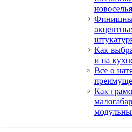
новосель
Финишные
акцентных
штукатур
Как выбра
и на кухн
Все о нат
преимущес
Как грамо
малогаба
модульны