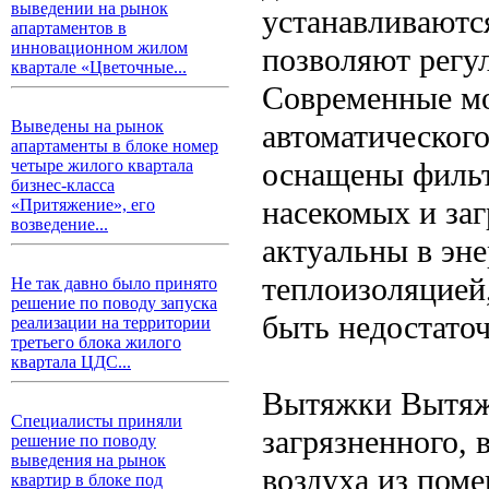
выведении на рынок
устанавливаютс
апартаментов в
инновационном жилом
позволяют регу
квартале «Цветочные...
Современные м
Выведены на рынок
автоматического
апартаменты в блоке номер
оснащены фильт
четыре жилого квартала
бизнес-класса
насекомых и за
«Притяжение», его
возведение...
актуальны в эн
теплоизоляцией,
Не так давно было принято
решение по поводу запуска
быть недостато
реализации на территории
третьего блока жилого
квартала ЦДС...
Вытяжки Вытяжн
Специалисты приняли
загрязненного,
решение по поводу
выведения на рынок
воздуха из пом
квартир в блоке под