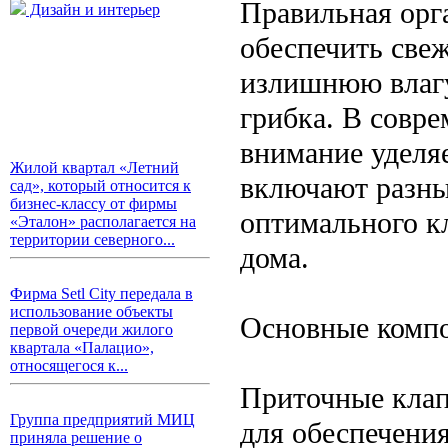
Правильная орг
Дизайн и интерьер
обеспечить свеж
излишнюю влагу,
грибка. В совре
внимание уделя
Жилой квартал «Летний
включают разны
сад», который относится к
бизнес-классу от фирмы
оптимального к
«Эталон» располагается на
территории северного...
дома.
Фирма Setl City передала в
использование объекты
Основные компо
первой очереди жилого
квартала «Палацио»,
относящегося к...
Приточные клап
Группа предприятий МИЦ
для обеспечения
приняла решение о