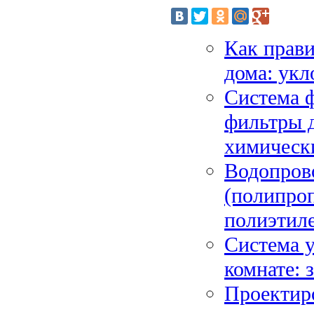
Как прави
дома: укл
Система ф
фильтры д
химическ
Водопрово
(полипро
полиэтил
Система у
комнате: 
Проектиро