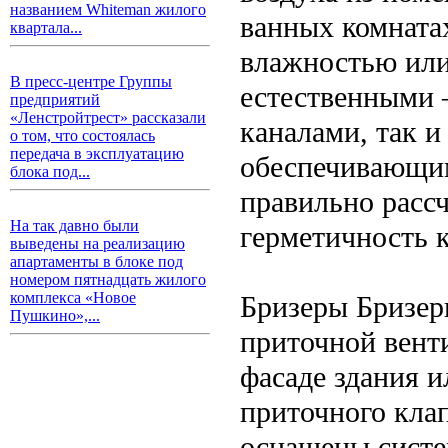
названием Whiteman жилого
ванных комната
квартала...
влажностью или
В пресс-центре Группы
естественными 
предприятий
«Ленстройтрест» рассказали
каналами, так 
о том, что состоялась
передача в эксплуатацию
обеспечивающи
блока под...
правильно расс
На так давно были
герметичность 
выведены на реализацию
апартаменты в блоке под
номером пятнадцать жилого
комплекса «Новое
Бризеры Бризер
Пушкино»,...
приточной вент
фасаде здания и
приточного кла
оснащены систе