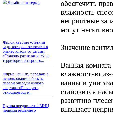
обеспечить пра
Дизайн и интерьер
влажность спосо
неприятные зап
могут негативно
Жилой квартал «Летний
Значение вентил
сад», который относится к
бизнес-классу от фирмы
«Эталон» располагается на
территории северного...
Ванная комната
влажностью из-з
Фирма Setl City передала в
использование объекты
ванны и унитаза
первой очереди жилого
квартала «Палацио»,
становится нас
относящегося к...
развитию плесен
Группа предприятий МИЦ
вызывает непри
приняла решение о