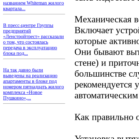
названием Whiteman жилого
квартала...
Механическая в
В пресс-центре Группы
Включает устро
предприятий
«Ленстройтрест» рассказали
которые активн
о том, что состоялась
передача в эксплуатацию
Они бывают выт
блока под...
стене) и приточ
На так давно были
большинстве слу
выведены на реализацию
апартаменты в блоке под
рекомендуется 
номером пятнадцать жилого
комплекса «Новое
автоматическим
Пушкино»,...
Как правильно 
Установка вытя