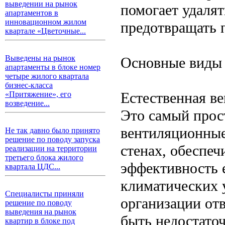
выведении на рынок
помогает удаля
апартаментов в
инновационном жилом
предотвращать 
квартале «Цветочные...
Выведены на рынок
Основные виды
апартаменты в блоке номер
четыре жилого квартала
бизнес-класса
Естественная в
«Притяжение», его
возведение...
Это самый прос
вентиляционные
Не так давно было принято
решение по поводу запуска
стенах, обеспе
реализации на территории
третьего блока жилого
эффективность 
квартала ЦДС...
климатических 
Специалисты приняли
организации отв
решение по поводу
выведения на рынок
быть недостаточ
квартир в блоке под