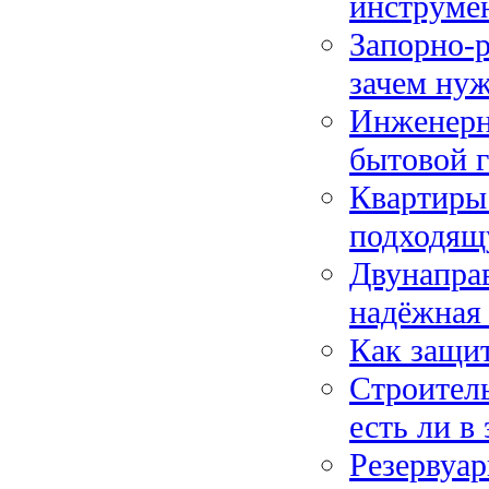
инструмен
Запорно-р
зачем ну
Инженерн
бытовой г
Квартиры 
подходящ
Двунапра
надёжная
Как защит
Строитель
есть ли в
Резервуа