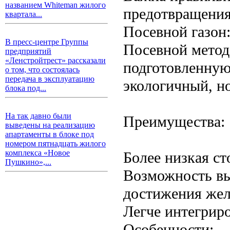
названием Whiteman жилого
предотвращения
квартала...
Посевной газон
В пресс-центре Группы
Посевной метод
предприятий
«Ленстройтрест» рассказали
подготовленную
о том, что состоялась
передача в эксплуатацию
экологичный, но
блока под...
На так давно были
Преимущества:
выведены на реализацию
апартаменты в блоке под
номером пятнадцать жилого
комплекса «Новое
Более низкая ст
Пушкино»,...
Возможность вы
достижения жел
Легче интегрир
Особенности: