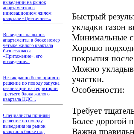
выведении на рынок
апартаментов в
инновационном жилом
Быстрый результ
квартале «Цветочные...
укладки газон 
Выведены на рынок
Минимальные ср
апартаменты в блоке номер
Хорошо подходи
четыре жилого квартала
бизнес-класса
покрытия после
«Притяжение», его
возведение...
Можно укладыва
участки.
Не так давно было принято
решение по поводу запуска
Особенности:
реализации на территории
третьего блока жилого
квартала ЦДС...
Требует тщател
Специалисты приняли
Более дорогой п
решение по поводу
выведения на рынок
Важна правильн
квартир в блоке под