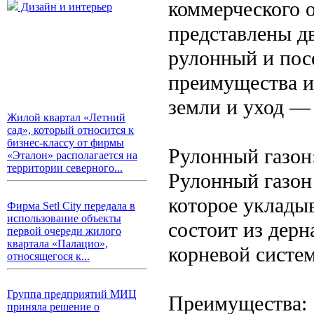
коммерческого 
Дизайн и интерьер
представлены дв
рулонный и пос
преимущества и
земли и уход —
Жилой квартал «Летний
сад», который относится к
бизнес-классу от фирмы
Рулонный газон
«Эталон» располагается на
территории северного...
Рулонный газон 
которое уклады
Фирма Setl City передала в
использование объекты
состоит из дерн
первой очереди жилого
квартала «Палацио»,
корневой систем
относящегося к...
Группа предприятий МИЦ
Преимущества:
приняла решение о