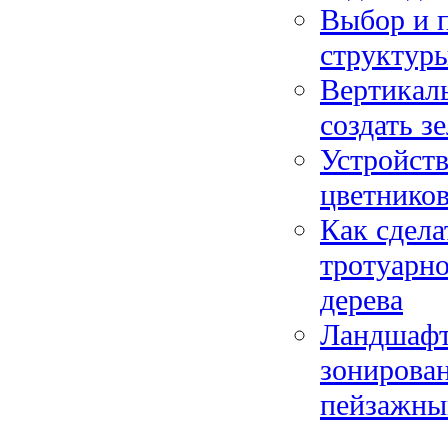
Выбор и п
структуры
Вертикаль
создать з
Устройств
цветников
Как сдела
тротуарно
дерева
Ландшафтн
зонирован
пейзажны