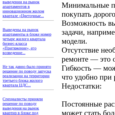
выведении на рынок
Минимальные п
апартаментов в
инновационном жилом
покупать дорог
квартале «Цветочные...
Возможность вы
Выведены на рынок
задачи, наприм
апартаменты в блоке номер
модели.
четыре жилого квартала
бизнес-класса
Отсутствие нео
«Притяжение», его
возведение...
ремонте — это 
Гибкость — мож
Не так давно было принято
решение по поводу запуска
что удобно при 
реализации на территории
третьего блока жилого
Недостатки:
квартала ЦДС...
Специалисты приняли
Постоянные рас
решение по поводу
выведения на рынок
может стать бол
квартир в блоке под