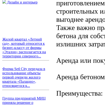
приготовлением
Дизайн и интерьер
строительных и
выгоднее аренд
Также важно пр
бетона для собс
Жилой квартал «Летний
излишних затрат
сад», который относится к
бизнес-классу от фирмы
«Эталон» располагается на
территории северного...
Аренда или пок
Фирма Setl City передала в
использование объекты
Аренда бетоно
первой очереди жилого
квартала «Палацио»,
относящегося к...
Преимущества:
Группа предприятий МИЦ
приняла решение о