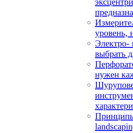
эксцентри
предназн
Измерите
уровень, 
Электро- 
выбрать д
Перфорато
нужен ка
Шуруповер
инструме
характер
Принципы 
landscapi