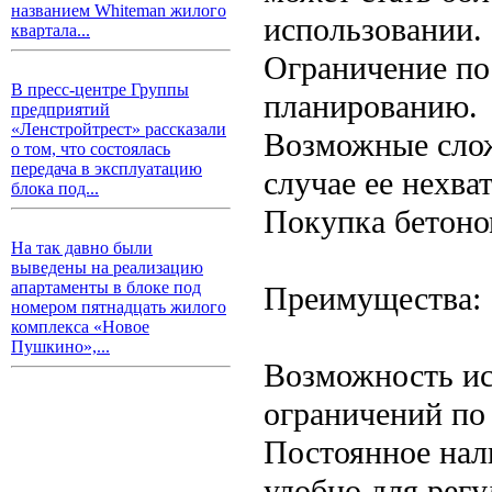
названием Whiteman жилого
использовании.
квартала...
Ограничение по
В пресс-центре Группы
планированию.
предприятий
«Ленстройтрест» рассказали
Возможные слож
о том, что состоялась
передача в эксплуатацию
случае ее нехва
блока под...
Покупка бетон
На так давно были
выведены на реализацию
апартаменты в блоке под
Преимущества:
номером пятнадцать жилого
комплекса «Новое
Пушкино»,...
Возможность ис
ограничений по
Постоянное нал
удобно для регу