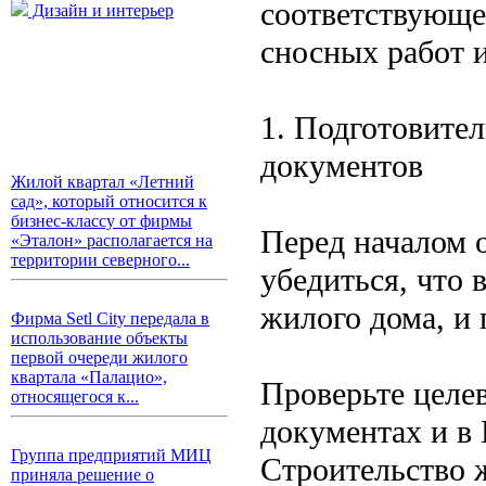
соответствующе
Дизайн и интерьер
сносных работ 
1. Подготовител
документов
Жилой квартал «Летний
сад», который относится к
бизнес-классу от фирмы
Перед началом 
«Эталон» располагается на
территории северного...
убедиться, что 
жилого дома, и
Фирма Setl City передала в
использование объекты
первой очереди жилого
квартала «Палацио»,
Проверьте целев
относящегося к...
документах и в 
Группа предприятий МИЦ
Строительство 
приняла решение о