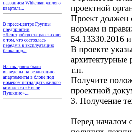
названием Whiteman жилого
проектной орга
квартала...
Проект должен 
В пресс-центре Группы
нормам и прави
предприятий
«Ленстройтрест» рассказали
54.13330.2016 и 
о том, что состоялась
передача в эксплуатацию
В проекте указ
блока под...
архитектурные 
На так давно были
т.п.
выведены на реализацию
апартаменты в блоке под
Получите полож
номером пятнадцать жилого
комплекса «Новое
проектной докум
Пушкино»,...
3. Получение те
Перед началом 
получить техни