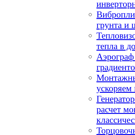
инвертор
Вибропли
грунта и 
Тепловизо
тепла в д
Аэрограф 
градиенто
Монтажный
ускоряем 
Генератор
расчет м
классиче
Торцовочн