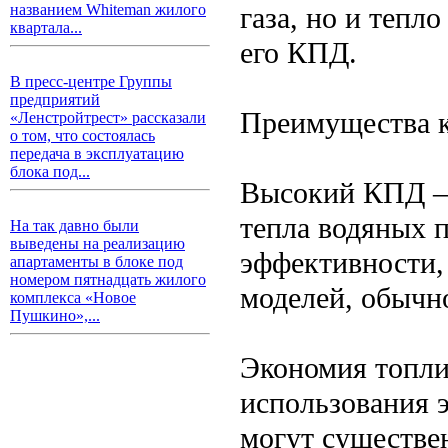
газа, но и тепл
названием Whiteman жилого
квартала...
его КПД.
В пресс-центре Группы
предприятий
Преимущества к
«Ленстройтрест» рассказали
о том, что состоялась
передача в эксплуатацию
блока под...
Высокий КПД — 
тепла водяных 
На так давно были
выведены на реализацию
эффективности,
апартаменты в блоке под
номером пятнадцать жилого
моделей, обычн
комплекса «Новое
Пушкино»,...
Экономия топли
использования э
могут существен