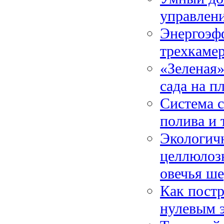
управлени
Энергоэф
трехкамер
«Зеленая»
сада на п
Система с
полива и
Экологич
целлюлозн
овечья ше
Как постр
нулевым 