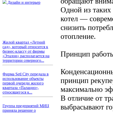
обращают внима
Дизайн и интерьер
Одной из таких
котел — соврем
снизить потребл
отопление.
Жилой квартал «Летний
сад», который относится к
бизнес-классу от фирмы
Принцип работы
«Эталон» располагается на
территории северного...
Конденсационны
Фирма Setl City передала в
принцип рекупер
использование объекты
первой очереди жилого
максимально эф
квартала «Палацио»,
относящегося к...
В отличие от тр
выбрасывают го
Группа предприятий МИЦ
приняла решение о