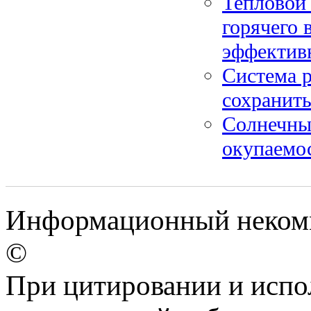
Тепловой 
горячего 
эффектив
Система р
сохранить
Солнечные
окупаемос
Информационный некомм
©
При цитировании и испо