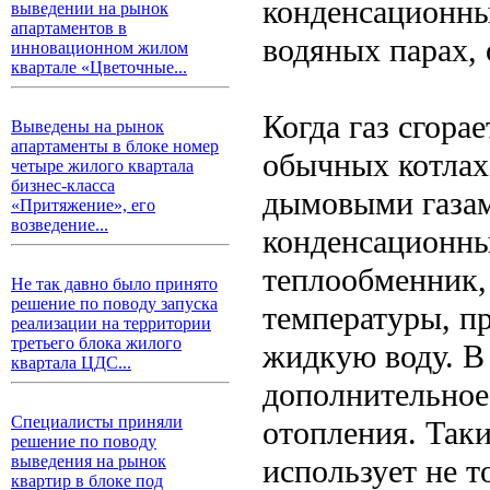
конденсационны
выведении на рынок
апартаментов в
водяных парах, 
инновационном жилом
квартале «Цветочные...
Когда газ сгора
Выведены на рынок
апартаменты в блоке номер
обычных котлах
четыре жилого квартала
бизнес-класса
дымовыми газами
«Притяжение», его
возведение...
конденсационны
теплообменник,
Не так давно было принято
решение по поводу запуска
температуры, пр
реализации на территории
третьего блока жилого
жидкую воду. В
квартала ЦДС...
дополнительное 
Специалисты приняли
отопления. Так
решение по поводу
выведения на рынок
использует не 
квартир в блоке под