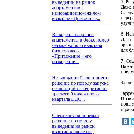
5. Ре
выведении на рынок
Даже 
апартаментов в
Следу
инновационном жилом
переры
квартале «Цветочные...
улучш
6. Ис
Выведены на рынок
Для п
апартаменты в блоке номер
эргон
четыре жилого квартала
для б
бизнес-класса
«Притяжение», его
7. Со
возведение...
Важно,
предм
Не так давно было принято
Заклю
решение по поводу запуска
реализации на территории
Эффек
третьего блока жилого
Прави
квартала ЦДС...
повыс
и рабо
Специалисты приняли
решение по поводу
выведения на рынок
квартир в блоке под