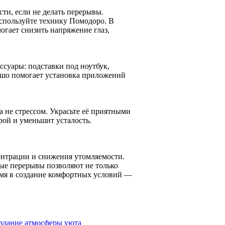
сти, если не делать перерывы.
спользуйте технику Помодоро. В
огает снизить напряжение глаз,
суары: подставки под ноутбук,
ошо помогает установка приложений
а не стрессом. Украсьте её приятными
рой и уменьшит усталость.
ентрации и снижения утомляемости.
ные перерывы позволяют не только
емя в создание комфортных условий —
оздание атмосферы уюта