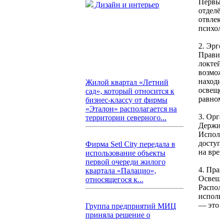
Первый
Дизайн и интерьер
отдел
отвле
психо
2. Эр
Прави
локте
возмо
наход
Жилой квартал «Летний
освещ
сад», который относится к
равно
бизнес-классу от фирмы
«Эталон» располагается на
3. Ор
территории северного...
Держи
Испол
досту
Фирма Setl City передала в
на вре
использование объекты
первой очереди жилого
4. Пр
квартала «Палацио»,
Освещ
относящегося к...
Распол
испол
— это
Группа предприятий МИЦ
приняла решение о