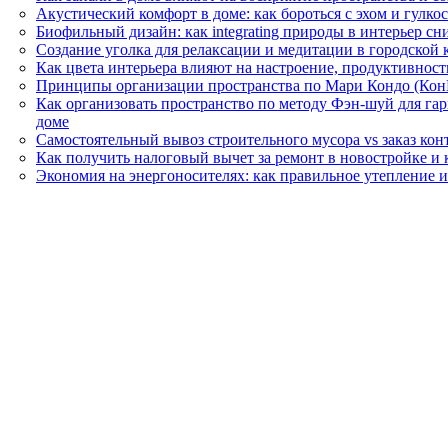
Акустический комфорт в доме: как бороться с эхом и гулк
Биофильный дизайн: как integrating природы в интерьер сн
Создание уголка для релаксации и медитации в городской к
Как цвета интерьера влияют на настроение, продуктивност
Принципы организации пространства по Мари Кондо (КонМа
Как организовать пространство по методу Фэн-шуй для га
доме
Самостоятельный вывоз строительного мусора vs заказ конт
Как получить налоговый вычет за ремонт в новостройке и
Экономия на энергоносителях: как правильное утепление и