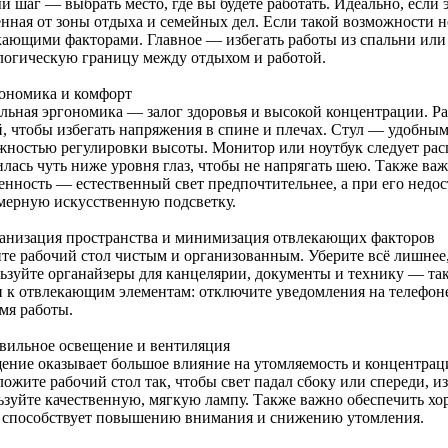
 шаг — выбрать место, где вы будете работать. Идеально, если э
ённая от зоны отдыха и семейных дел. Если такой возможности 
кающими факторами. Главное — избегать работы из спальни или 
логическую границу между отдыхом и работой.
гономика и комфорт
льная эргономика — залог здоровья и высокой концентрации. Ра
й, чтобы избегать напряжения в спине и плечах. Стул — удобны
жностью регулировки высоты. Монитор или ноутбук следует распо
илась чуть ниже уровня глаз, чтобы не напрягать шею. Также ва
енность — естественный свет предпочтительнее, а при его недос
мерную искусственную подсветку.
ганизация пространства и минимизация отвлекающих факторов
те рабочий стол чистым и организованным. Уберите всё лишнее, 
ьзуйте органайзеры для канцелярии, документы и технику — так
п к отвлекающим элементам: отключите уведомления на телефоне
мя работы.
авильное освещение и вентиляция
ение оказывает большое влияние на утомляемость и концентрац
ожите рабочий стол так, чтобы свет падал сбоку или спереди, и
ьзуйте качественную, мягкую лампу. Также важно обеспечить х
 способствует повышению внимания и снижению утомления.