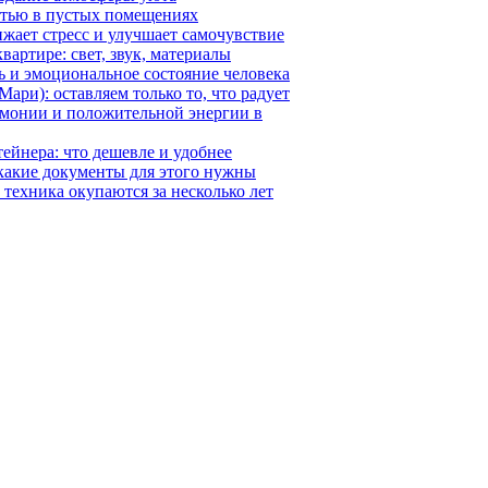
остью в пустых помещениях
ижает стресс и улучшает самочувствие
вартире: свет, звук, материалы
ь и эмоциональное состояние человека
ри): оставляем только то, что радует
рмонии и положительной энергии в
ейнера: что дешевле и удобнее
 какие документы для этого нужны
 техника окупаются за несколько лет