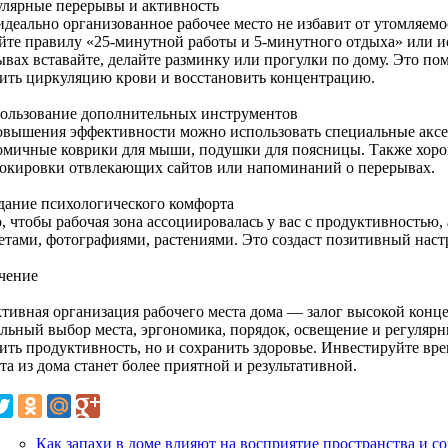
гулярные перерывы и активность
идеально организованное рабочее место не избавит от утомляемо
йте правилу «25-минутной работы и 5-минутного отдыха» или и
вах вставайте, делайте разминку или прогулки по дому. Это пом
ить циркуляцию крови и восстановить концентрацию.
пользование дополнительных инструментов
овышения эффективности можно использовать специальные аксес
омичные коврики для мыши, подушки для поясницы. Также хор
локировки отвлекающих сайтов или напоминаний о перерывах.
здание психологического комфорта
 чтобы рабочая зона ассоциировалась у вас с продуктивностью, 
етами, фотографиями, растениями. Это создаст позитивный наст
чение
тивная организация рабочего места дома — залог высокой конц
льный выбор места, эргономика, порядок, освещение и регуляр
ить продуктивность, но и сохранить здоровье. Инвестируйте вр
та из дома станет более приятной и результативной.
Как запахи в доме влияют на восприятие пространства и с