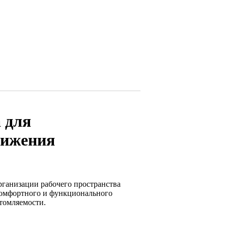
 для
нижения
рганизации рабочего пространства
 комфортного и функционального
томляемости.