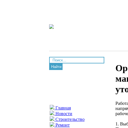
Ор
Найти
ма
ут
Работ
Главная
напря
рабоч
Новости
Строительство
1. Вы
Ремонт