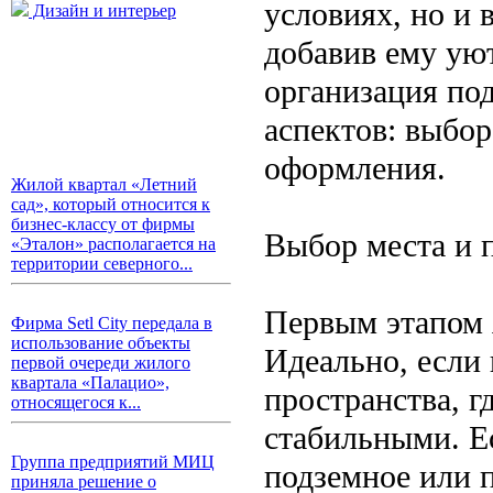
условиях, но и 
Дизайн и интерьер
добавив ему ую
организация по
аспектов: выбор
оформления.
Жилой квартал «Летний
сад», который относится к
бизнес-классу от фирмы
Выбор места и 
«Эталон» располагается на
территории северного...
Первым этапом 
Фирма Setl City передала в
использование объекты
Идеально, если 
первой очереди жилого
квартала «Палацио»,
пространства, г
относящегося к...
стабильными. Е
Группа предприятий МИЦ
подземное или 
приняла решение о