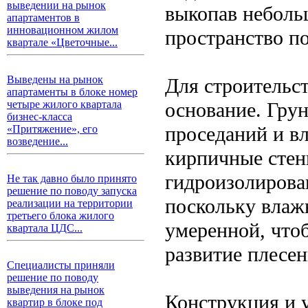
выведении на рынок
выкопав неболь
апартаментов в
инновационном жилом
пространство п
квартале «Цветочные...
Выведены на рынок
Для строительс
апартаменты в блоке номер
основание. Гру
четыре жилого квартала
бизнес-класса
проседаний и вл
«Притяжение», его
возведение...
кирпичные стен
гидроизолирова
Не так давно было принято
решение по поводу запуска
поскольку влаж
реализации на территории
третьего блока жилого
умеренной, что
квартала ЦДС...
развитие плесен
Специалисты приняли
решение по поводу
выведения на рынок
Конструкция и 
квартир в блоке под