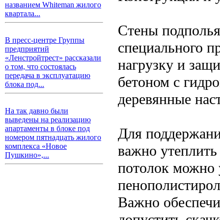
названием Whiteman жилого
квартала...
Стены подполья
В пресс-центре Группы
специального п
предприятий
«Ленстройтрест» рассказали
нагрузку и защи
о том, что состоялась
передача в эксплуатацию
бетоном с гидр
блока под...
деревянные нас
На так давно были
выведены на реализацию
апартаменты в блоке под
Для поддержани
номером пятнадцать жилого
комплекса «Новое
важно утеплить
Пушкино»,...
потолок можно 
пенополистирол
Важно обеспечи
допустить скачк