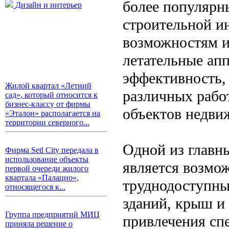
более популярн
Дизайн и интерьер
строительной и
возможностям и
летательные ап
эффективность,
Жилой квартал «Летний
различных работ
сад», который относится к
бизнес-классу от фирмы
объектов недви
«Эталон» располагается на
территории северного...
Одной из главн
Фирма Setl City передала в
использование объекты
является возмож
первой очереди жилого
квартала «Палацио»,
труднодоступны
относящегося к...
зданий, крыш и 
Группа предприятий МИЦ
привлечения сп
приняла решение о