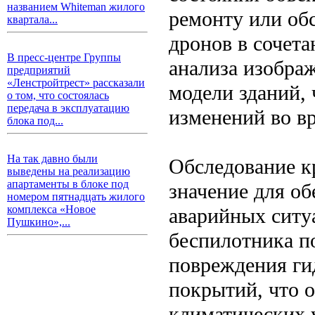
названием Whiteman жилого
ремонту или об
квартала...
дронов в сочет
В пресс-центре Группы
анализа изобра
предприятий
«Ленстройтрест» рассказали
модели зданий,
о том, что состоялась
передача в эксплуатацию
изменений во в
блока под...
На так давно были
Обследование к
выведены на реализацию
апартаменты в блоке под
значение для о
номером пятнадцать жилого
комплекса «Новое
аварийных ситу
Пушкино»,...
беспилотника п
повреждения ги
покрытий, что 
климатических 