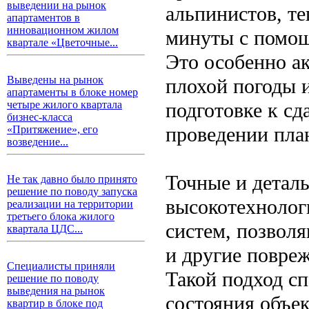
выведении на рынок
альпинистов, т
апартаментов в
инновационном жилом
минуты с помощ
квартале «Цветочные...
Это особенно ак
Выведены на рынок
плохой погоды 
апартаменты в блоке номер
подготовке к сд
четыре жилого квартала
бизнес-класса
проведении пла
«Притяжение», его
возведение...
Точные и детал
Не так давно было принято
решение по поводу запуска
высокотехнолог
реализации на территории
третьего блока жилого
систем, позвол
квартала ЦДС...
и другие повреж
Специалисты приняли
Такой подход сп
решение по поводу
выведения на рынок
состояния объе
квартир в блоке под