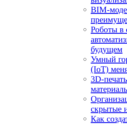
BIM-модел
преимуще
Роботы в 
автомати
будущем
Умный гор
(IoT) мен
3D-печать
материал
Организац
скрытые 
Как созда