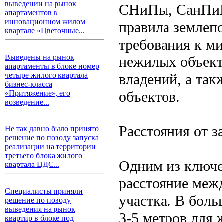
выведении на рынок
СНиПы, СанПиНы
апартаментов в
инновационном жилом
правила землеп
квартале «Цветочные...
требования к м
Выведены на рынок
нежилых объекто
апартаменты в блоке номер
владений, а та
четыре жилого квартала
бизнес-класса
объектов.
«Притяжение», его
возведение...
Расстояния от з
Не так давно было принято
решение по поводу запуска
реализации на территории
третьего блока жилого
Одним из ключе
квартала ЦДС...
расстояние меж
Специалисты приняли
участка. В боль
решение по поводу
выведения на рынок
3-5 метров для
квартир в блоке под