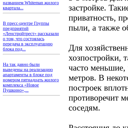
названием Whiteman жилого
застройке. Таки
квартала...
приватность, п
В пресс-центре Группы
пыли, а также 
предприятий
«Ленстройтрест» рассказали
о том, что состоялась
передача в эксплуатацию
Для хозяйственн
блока под...
хозпостройки, 
На так давно были
часто меньшие, 
выведены на реализацию
апартаменты в блоке под
метров. В неко
номером пятнадцать жилого
комплекса «Новое
построек вплотн
Пушкино»,...
противоречит м
соседям.
Расстояния до 