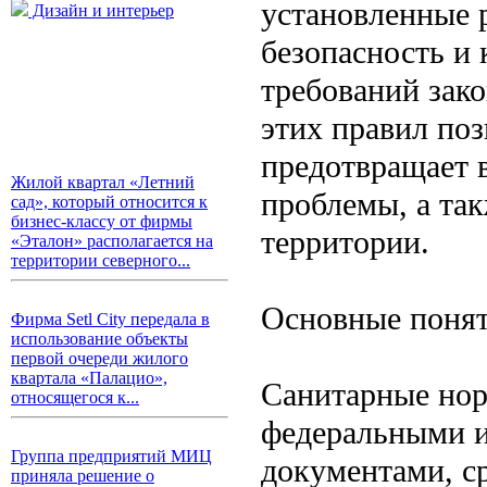
установленные 
Дизайн и интерьер
безопасность и 
требований зак
этих правил поз
предотвращает 
Жилой квартал «Летний
проблемы, а та
сад», который относится к
бизнес-классу от фирмы
территории.
«Эталон» располагается на
территории северного...
Основные понят
Фирма Setl City передала в
использование объекты
первой очереди жилого
квартала «Палацио»,
Санитарные нор
относящегося к...
федеральными 
Группа предприятий МИЦ
документами, с
приняла решение о