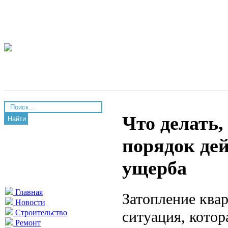
Что делать,
Найти
порядок де
ущерба
Главная
Затопление ква
Новости
ситуация, кото
Строительство
Ремонт