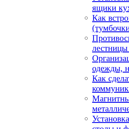
ящики ку
Как встро
(тумбочки
Противос
лестницы 
Организа
одежды, н
Как сдела
коммуник
Магнитны
металличе
Установка
столы и ф