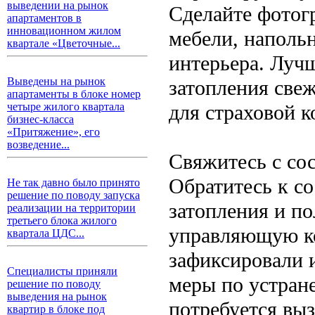
выведении на рынок
Сделайте фотог
апартаментов в
инновационном жилом
мебели, наполь
квартале «Цветочные...
интерьера. Лучш
Выведены на рынок
затопления свеж
апартаменты в блоке номер
для страховой 
четыре жилого квартала
бизнес-класса
«Притяжение», его
возведение...
Свяжитесь с со
Обратитесь к со
Не так давно было принято
решение по поводу запуска
затопления и п
реализации на территории
третьего блока жилого
управляющую к
квартала ЦДС...
зафиксировали 
Специалисты приняли
меры по устран
решение по поводу
выведения на рынок
потребуется выз
квартир в блоке под