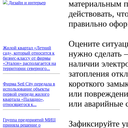
материальным п
Дизайн и интерьер
действовать, ч
правильно офор
Оцените ситуаци
Жилой квартал «Летний
нужно сделать —
сад», который относится к
бизнес-классу от фирмы
наличии электро
«Эталон» располагается на
территории северного...
затопления отк
короткого замык
Фирма Setl City передала в
использование объекты
или повреждени
первой очереди жилого
квартала «Палацио»,
или аварийные 
относящегося к...
Группа предприятий МИЦ
Зафиксируйте у
приняла решение о