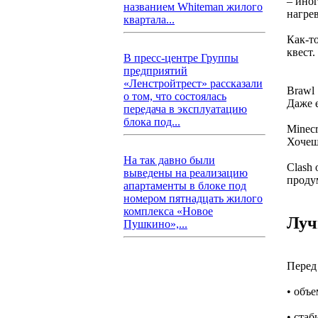
– иног
названием Whiteman жилого
нагрев
квартала...
Как-то
квест.
В пресс-центре Группы
предприятий
«Ленстройтрест» рассказали
Brawl 
о том, что состоялась
Даже 
передача в эксплуатацию
блока под...
Minecr
Хочеш
На так давно были
Clash 
выведены на реализацию
проду
апартаменты в блоке под
номером пятнадцать жилого
комплекса «Новое
Луч
Пушкино»,...
Перед
• объе
• стаб