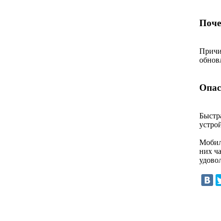
Поче
Причи
обнов
Опас
Быстра
устро
Мобил
них ча
удово