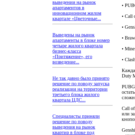
выведении на рынок
• PUB
апартаментов в
инновационном жилом
• Cal
квартале «Цветочные...
• Gens
Выведены на рынок
• Braw
апартаменты в блоке номер
четыре жилого квартала
• Mine
бизнес-класса
«Притяжение», его
• Clas
возведение...
Кажда
Duty 
Не так давно было принято
решение по поводу запуска
PUBG 
реализации на территории
остат
третьего блока жилого
сложн
квартала ЦДС...
Call 
или з
Специалисты приняли
кнопок
решение по поводу
выведения на рынок
Gensh
квартир в блоке под