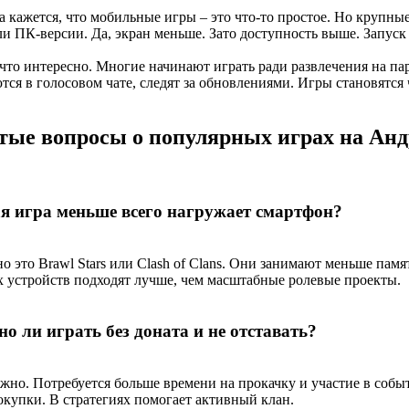
а кажется, что мобильные игры – это что-то простое. Но крупны
ли ПК-версии. Да, экран меньше. Зато доступность выше. Запуск
 что интересно. Многие начинают играть ради развлечения на па
тся в голосовом чате, следят за обновлениями. Игры становятся
тые вопросы о популярных играх на Ан
я игра меньше всего нагружает смартфон?
о это Brawl Stars или Clash of Clans. Они занимают меньше памя
х устройств подходят лучше, чем масштабные ролевые проекты.
о ли играть без доната и не отставать?
ожно. Потребуется больше времени на прокачку и участие в собы
окупки. В стратегиях помогает активный клан.