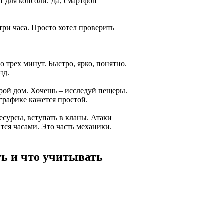
т для консоли. Да, смартфон
три часа. Просто хотел проверить
ло трех минут. Быстро, ярко, понятно.
нд.
строй дом. Хочешь – исследуй пещеры.
графике кажется простой.
ресурсы, вступать в кланы. Атаки
тся часами. Это часть механики.
ть и что учитывать