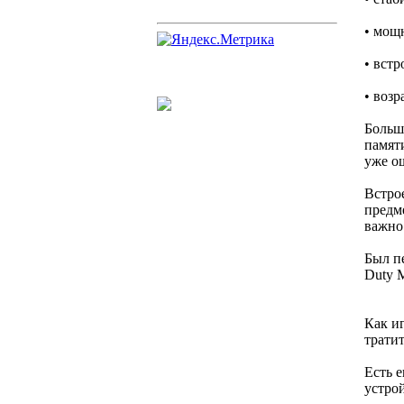
• мощ
• вст
• воз
Больш
памят
уже о
Встро
предм
важно 
Был пе
Duty 
Как и
тратит
Есть е
устрой