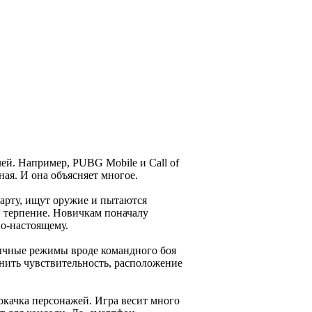
ей. Например, PUBG Mobile и Call of
ая. И она объясняет многое.
арту, ищут оружие и пытаются
и терпение. Новичкам поначалу
о-настоящему.
ивычные режимы вроде командного боя
енить чувствительность, расположение
окачка персонажей. Игра весит много