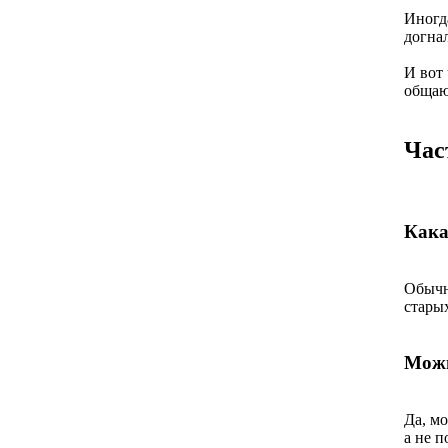
Иногд
догна
И вот
общаю
Час
Кака
Обычн
стары
Можн
Да, м
а не п