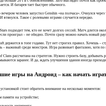
да больше 20 ГБ с обновлениями. Зато выглядит почти как проек
ается. И батарея тает быстрее обычного.
 вечером человек запустил Genshin «на полчаса». Очнулся через 
 И втянулся. Такое с ролевыми играми случается нередко.
Stars подходит тем, кто не хочет долгих сессий. Матч длится око
если проиграл – не обидно. Почти сразу можно начать новый рау
aft держится в топе годами. Тут нет строгих правил. Хочешь – 
ь – выживай среди монстров. Игра развивает фантазию, хотя по 
of Clans рассчитана на стратегов. Нужно строить базу, добывать 
мываются заранее. И да, ждать улучшения здания иногда приходи
шие игры на Андроид – как начать игра
 установкой стоит обратить внимание на несколько моментов:
м памяти на устройстве;
ильность интернета;