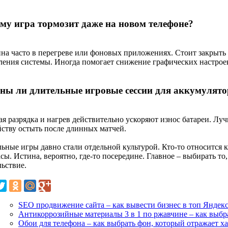
му игра тормозит даже на новом телефоне?
на часто в перегреве или фоновых приложениях. Стоит закрыт
ления системы. Иногда помогает снижение графических настрое
ны ли длительные игровые сессии для аккумулято
я разрядка и нагрев действительно ускоряют износ батареи. Луч
йству остыть после длинных матчей.
ьные игры давно стали отдельной культурой. Кто-то относится к
сы. Истина, вероятно, где-то посередине. Главное – выбирать то
льствие.
SEO продвижение сайта – как вывести бизнес в топ Яндекс
Антикоррозийные материалы 3 в 1 по ржавчине – как выбр
Обои для телефона – как выбрать фон, который отражает ха