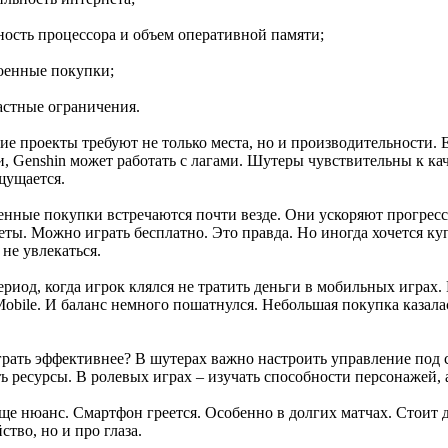
ность процессора и объем оперативной памяти;
роенные покупки;
растные ограничения.
ие проекты требуют не только места, но и производительности. 
и, Genshin может работать с лагами. Шутеры чувствительны к ка
щущается.
енные покупки встречаются почти везде. Они ускоряют прогрес
еты. Можно играть бесплатно. Это правда. Но иногда хочется ку
не увлекаться.
риод, когда игрок клялся не тратить деньги в мобильных играх.
Mobile. И баланс немного пошатнулся. Небольшая покупка казала
грать эффективнее? В шутерах важно настроить управление под с
ь ресурсы. В ролевых играх – изучать способности персонажей, а
ще нюанс. Смартфон греется. Особенно в долгих матчах. Стоит д
ство, но и про глаза.