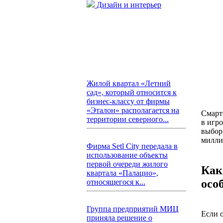
Дизайн и интерьер
Жилой квартал «Летний
сад», который относится к
бизнес-классу от фирмы
«Эталон» располагается на
Смарт
территории северного...
в игро
выбор 
милли
Фирма Setl City передала в
использование объекты
первой очереди жилого
Как
квартала «Палацио»,
осо
относящегося к...
Группа предприятий МИЦ
Если о
приняла решение о