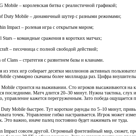
G Mobile – королевская битва с реалистичной графикой;
l of Duty Mobile – динамичный шутер с разными режимами;
hin Impact – ролевая игра с открытым миром;
l Stars – командные сражения в коротких матчах;
craft – песочница с полной свободой действий;
h of Clans – стратегия с развитием базы и кланами.
я из этих игр собирает десятки миллионов активных пользовател
Mobile суммарно скачаны более миллиарда раз. Цифра внушительн
Mobile строится на выживании. Сто игроков высаживаются на к
ься последними. Матч длится 20–30 минут. Нужна тактика, слух 
о, управление кажется перегруженным. Зато победа ощущается п
of Duty Mobile быстрее. Тут короткие раунды по 5–10 минут, пр
ахвата точек. Управление гибко настраивается. Игрок может изм
. Это важно, иначе палец постоянно будет нажимать не туда.
in Impact совсем другой. Огромный фэнтезийный мир, сюжет, пр