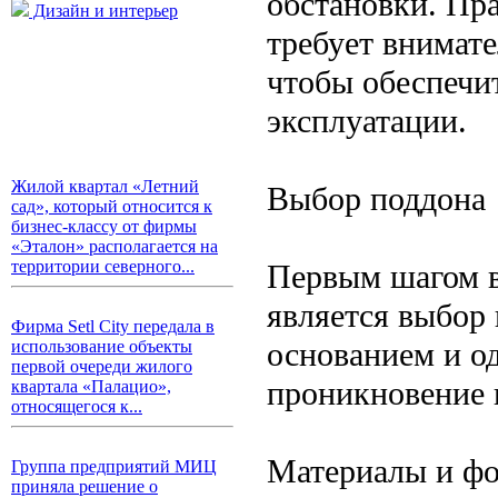
обстановки. Пр
Дизайн и интерьер
требует внимате
чтобы обеспечит
эксплуатации.
Жилой квартал «Летний
Выбор поддона
сад», который относится к
бизнес-классу от фирмы
«Эталон» располагается на
территории северного...
Первым шагом в
является выбор
Фирма Setl City передала в
основанием и о
использование объекты
первой очереди жилого
проникновение 
квартала «Палацио»,
относящегося к...
Материалы и ф
Группа предприятий МИЦ
приняла решение о