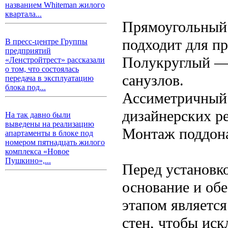
названием Whiteman жилого
квартала...
Прямоугольный 
подходит для п
В пресс-центре Группы
предприятий
Полукруглый — 
«Ленстройтрест» рассказали
о том, что состоялась
санузлов.
передача в эксплуатацию
блока под...
Ассиметричный
дизайнерских р
На так давно были
выведены на реализацию
Монтаж поддон
апартаменты в блоке под
номером пятнадцать жилого
комплекса «Новое
Пушкино»,...
Перед установк
основание и об
этапом являетс
стен, чтобы ис