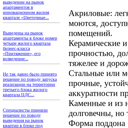
выведении на рынок
апартаментов в
Акриловые: лег
инновационном жилом
квартале «Цветочные...
моются, доступ
помещений.
Выведены на рынок
апартаменты в блоке номер
Керамические и
четыре жилого квартала
бизнес-класса
прочностью, до
«Притяжение», его
возведение...
тяжелее и дорож
Стальные или м
Не так давно было принято
решение по поводу запуска
прочные, устой
реализации на территории
третьего блока жилого
аккуратности п
квартала ЦДС...
Каменные и из 
Специалисты приняли
долговечны, но 
решение по поводу
выведения на рынок
Форма поддона
квартир в блоке под