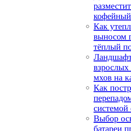
разместит
кофейный
Как утепл
выносом п
тёплый п
Ландшафтн
взрослых 
мхов на к
Как постр
перепадом
системой
Выбор ос
батареи п