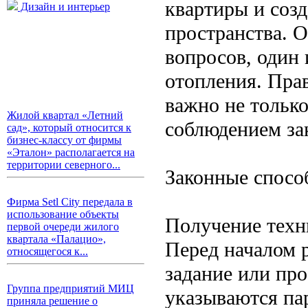
квартиры и созд
Дизайн и интерьер
пространства. О
вопросов, один
отопления. Пра
важно не только
Жилой квартал «Летний
соблюдением зак
сад», который относится к
бизнес-классу от фирмы
«Эталон» располагается на
территории северного...
Законные спосо
Фирма Setl City передала в
использование объекты
Получение техни
первой очереди жилого
квартала «Палацио»,
Перед началом 
относящегося к...
задание или про
Группа предприятий МИЦ
указываются па
приняла решение о