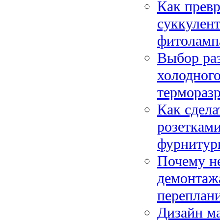
Как превр
суккулент
фитоламп
Выбор ра
холодного
термораз
Как сдела
розетками
фурнитур
Почему не
демонтажа
переплан
Дизайн ма