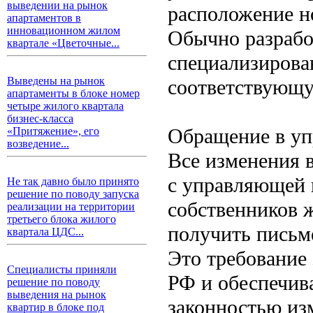
выведении на рынок
расположение н
апартаментов в
инновационном жилом
Обычно разрабо
квартале «Цветочные...
специализирова
Выведены на рынок
соответствующ
апартаменты в блоке номер
четыре жилого квартала
бизнес-класса
Обращение в у
«Притяжение», его
возведение...
Все изменения в
с управляющей
Не так давно было принято
решение по поводу запуска
собственников ж
реализации на территории
третьего блока жилого
получить письм
квартала ЦДС...
Это требование
Специалисты приняли
РФ и обеспечива
решение по поводу
выведения на рынок
законностью из
квартир в блоке под