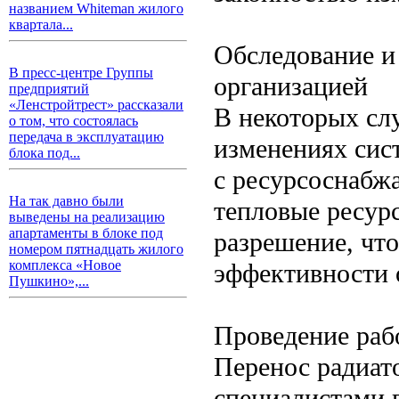
названием Whiteman жилого
квартала...
Обследование и
В пресс-центре Группы
организацией
предприятий
«Ленстройтрест» рассказали
В некоторых сл
о том, что состоялась
передача в эксплуатацию
изменениях сис
блока под...
с ресурсоснабж
На так давно были
тепловые ресурс
выведены на реализацию
апартаменты в блоке под
разрешение, чт
номером пятнадцать жилого
комплекса «Новое
эффективности 
Пушкино»,...
Проведение раб
Перенос радиат
специалистами 