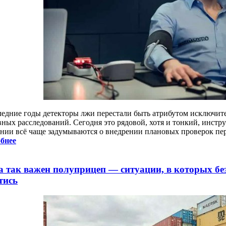
ледние годы детекторы лжи перестали быть атрибутом исключит
вных расследований. Сегодня это рядовой, хотя и тонкий, инстр
нии всё чаще задумываются о внедрении плановых проверок пер
бнее
а так важен полуприцеп — ситуации, в которых бе
тись