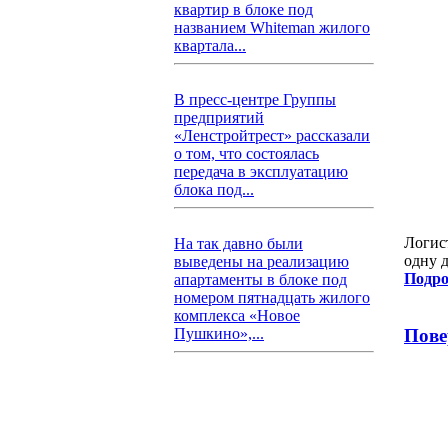
квартир в блоке под
названием Whiteman жилого
квартала...
В пресс-центре Группы
предприятий
«Ленстройтрест» рассказали
о том, что состоялась
передача в эксплуатацию
блока под...
Логист
На так давно были
одну д
выведены на реализацию
Подро
апартаменты в блоке под
номером пятнадцать жилого
комплекса «Новое
Пушкино»,...
Пове