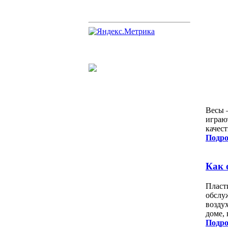
Весы 
играю
качес
Подро
Как 
Пласт
обслу
возду
доме,
Подро