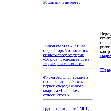
Дизайн и интерьер
Перед
бумаг
но ста
Жилой квартал «Летний
риски 
сад», который относится к
контра
бизнес-классу от фирмы
Подро
«Эталон» располагается на
территории северного...
План
Фирма Setl City передала в
использование объекты
первой очереди жилого
квартала «Палацио»,
относящегося к...
Группа предприятий МИЦ