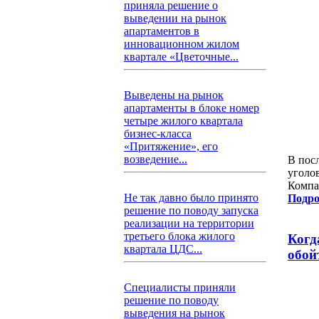
приняла решение о
выведении на рынок
апартаментов в
инновационном жилом
квартале «Цветочные...
Выведены на рынок
апартаменты в блоке номер
четыре жилого квартала
бизнес-класса
«Притяжение», его
возведение...
В пос
уголо
Компа
Не так давно было принято
Подро
решение по поводу запуска
реализации на территории
третьего блока жилого
Когд
квартала ЦДС...
обой
Специалисты приняли
решение по поводу
выведения на рынок