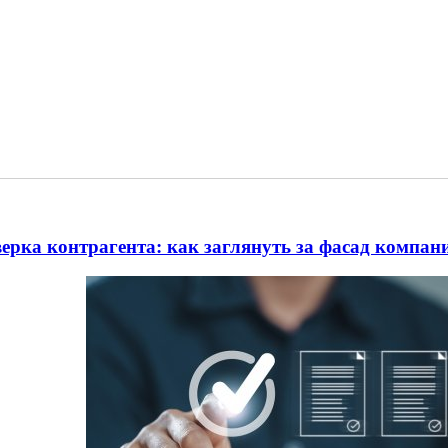
ерка контрагента: как заглянуть за фасад компан