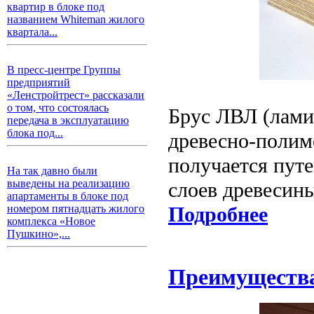
квартир в блоке под
названием Whiteman жилого
квартала...
В пресс-центре Группы
предприятий
«Ленстройтрест» рассказали
о том, что состоялась
Брус ЛВЛ (лами
передача в эксплуатацию
блока под...
древесно-полим
получается пут
На так давно были
выведены на реализацию
слоев древесин
апартаменты в блоке под
Подробнее
номером пятнадцать жилого
комплекса «Новое
Пушкино»,...
Преимущества