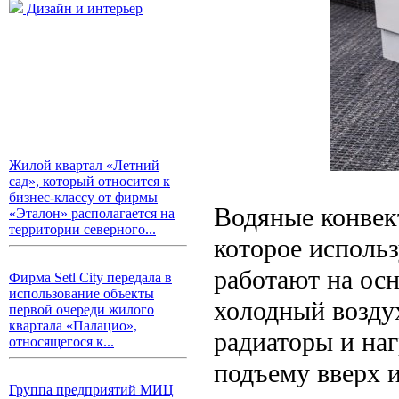
Дизайн и интерьер
Жилой квартал «Летний
сад», который относится к
бизнес-классу от фирмы
Водяные конвек
«Эталон» располагается на
территории северного...
которое исполь
работают на ос
Фирма Setl City передала в
использование объекты
холодный возду
первой очереди жилого
квартала «Палацио»,
радиаторы и наг
относящегося к...
подъему вверх 
Группа предприятий МИЦ