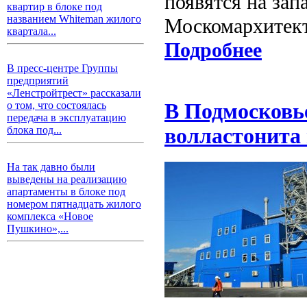
появятся на зап
квартир в блоке под
названием Whiteman жилого
Москомархитек
квартала...
Подробнее
В пресс-центре Группы
предприятий
«Ленстройтрест» рассказали
о том, что состоялась
В Подмосковье
передача в эксплуатацию
блока под...
волластонита 
На так давно были
выведены на реализацию
апартаменты в блоке под
номером пятнадцать жилого
комплекса «Новое
Пушкино»,...