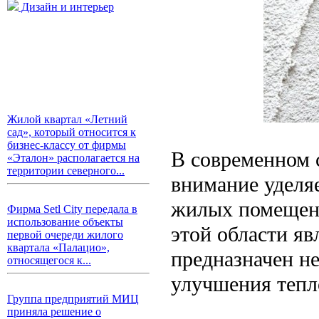
Дизайн и интерьер
Жилой квартал «Летний
сад», который относится к
бизнес-классу от фирмы
В современном 
«Эталон» располагается на
территории северного...
внимание уделя
жилых помещен
Фирма Setl City передала в
использование объекты
этой области яв
первой очереди жилого
квартала «Палацио»,
предназначен не
относящегося к...
улучшения тепл
Группа предприятий МИЦ
приняла решение о