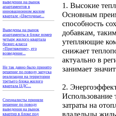
выведении на рынок
1. Высокие теп
апартаментов в
инновационном жилом
Основным преим
квартале «Цветочные...
способность со
Выведены на рынок
добавкам, таким
апартаменты в блоке номер
четыре жилого квартала
утепляющие ком
бизнес-класса
снижает теплоп
«Притяжение», его
возведение...
актуально в рег
занимает значи
Не так давно было принято
решение по поводу запуска
реализации на территории
третьего блока жилого
2. Энергоэффек
квартала ЦДС...
Использование 
Специалисты приняли
затраты на отоп
решение по поводу
выведения на рынок
владельцы жиль
квартир в блоке под