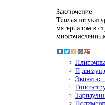
Заключение
Тёплая штукату
материалом в ст
многочисленны
Плиточны
Преимуще
Эковата: 
Гипсостру
Тарпаули
Полимерп