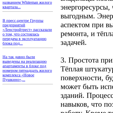
названием Whiteman жилого
энергоресурсы, 
квартала...
выгодным. Энер
В пресс-центре Группы
аспектом при вы
предприятий
«Ленстройтрест» рассказали
ремонта, и тёпл
о том, что состоялась
передача в эксплуатацию
задачей.
блока под...
На так давно были
3. Простота пр
выведены на реализацию
апартаменты в блоке под
Тёплая штукату
номером пятнадцать жилого
комплекса «Новое
поверхности, бу
Пушкино»,...
может быть испо
зданий. Процес
навыков, что по
работу. Кроме т