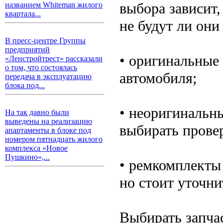
выбора зависит,
названием Whiteman жилого
квартала...
не будут ли он
В пресс-центре Группы
предприятий
• оригинальные
«Ленстройтрест» рассказали
о том, что состоялась
автомобиля;
передача в эксплуатацию
блока под...
• неоригинальн
На так давно были
выведены на реализацию
выбирать прове
апартаменты в блоке под
номером пятнадцать жилого
комплекса «Новое
Пушкино»,...
• ремкомплекты
но стоит уточни
Выбирать запчас