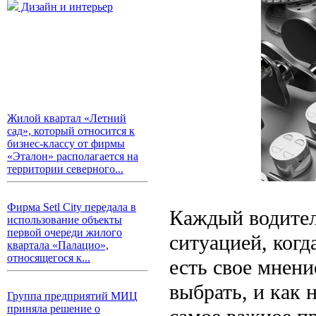
Дизайн и интерьер
Жилой квартал «Летний
сад», который относится к
бизнес-классу от фирмы
«Эталон» располагается на
территории северного...
Фирма Setl City передала в
Каждый водител
использование объекты
первой очереди жилого
ситуацией, когд
квартала «Палацио»,
относящегося к...
есть свое мнени
выбрать, и как 
Группа предприятий МИЦ
приняла решение о