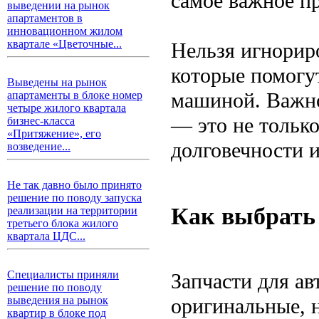
самое важное п
выведении на рынок
апартаментов в
инновационном жилом
квартале «Цветочные...
Нельзя игнорир
которые помогу
Выведены на рынок
машиной. Важно
апартаменты в блоке номер
четыре жилого квартала
— это не только
бизнес-класса
«Притяжение», его
долговечности 
возведение...
Не так давно было принято
решение по поводу запуска
Как выбрать
реализации на территории
третьего блока жилого
квартала ЦДС...
Специалисты приняли
Запчасти для а
решение по поводу
оригинальные, 
выведения на рынок
квартир в блоке под