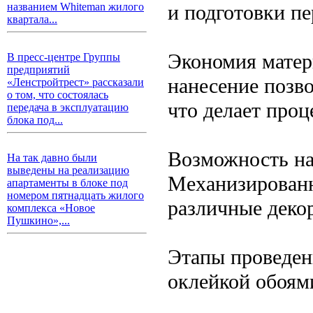
и подготовки пе
названием Whiteman жилого
квартала...
Экономия матер
В пресс-центре Группы
предприятий
нанесение позв
«Ленстройтрест» рассказали
о том, что состоялась
что делает про
передача в эксплуатацию
блока под...
Возможность на
На так давно были
выведены на реализацию
Механизированн
апартаменты в блоке под
номером пятнадцать жилого
различные декор
комплекса «Новое
Пушкино»,...
Этапы проведен
оклейкой обоям