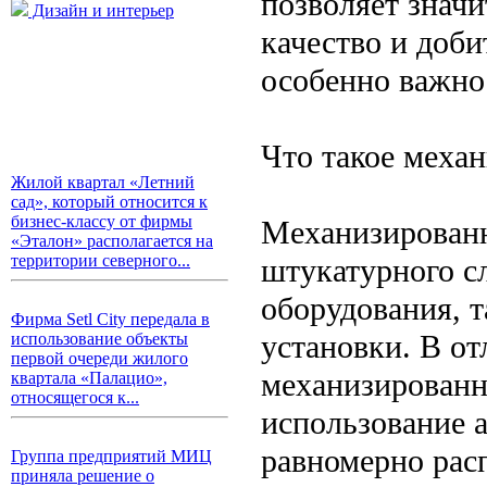
позволяет значи
Дизайн и интерьер
качество и доби
особенно важно 
Что такое меха
Жилой квартал «Летний
сад», который относится к
бизнес-классу от фирмы
Механизированн
«Эталон» располагается на
территории северного...
штукатурного с
оборудования, 
Фирма Setl City передала в
установки. В от
использование объекты
первой очереди жилого
механизированн
квартала «Палацио»,
относящегося к...
использование 
равномерно расп
Группа предприятий МИЦ
приняла решение о