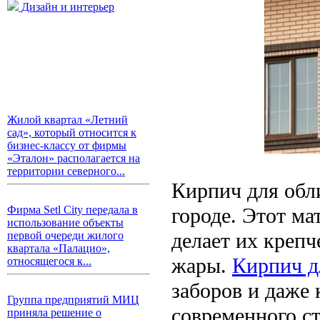
Дизайн и интерьер
Жилой квартал «Летний
сад», который относится к
бизнес-классу от фирмы
«Эталон» располагается на
территории северного...
Кирпич для обл
городе. Этот ма
Фирма Setl City передала в
использование объекты
делает их крепч
первой очереди жилого
квартала «Палацио»,
жары.
Кирпич д
относящегося к...
заборов и даже 
Группа предприятий МИЦ
современного с
приняла решение о