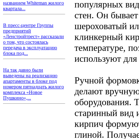
популярных вид
названием Whiteman жилого
квартала...
стен. Он бывает
шероховатый ил
В пресс-центре Группы
предприятий
клинкерный кир
«Ленстройтрест» рассказали
о том, что состоялась
температуре, п
передача в эксплуатацию
блока под...
используют для 
На так давно были
выведены на реализацию
Ручной формовк
апартаменты в блоке под
номером пятнадцать жилого
делают вручную
комплекса «Новое
Пушкино»,...
оборудования. Т
старинный вид 
кирпич формуют
глиной. Получа