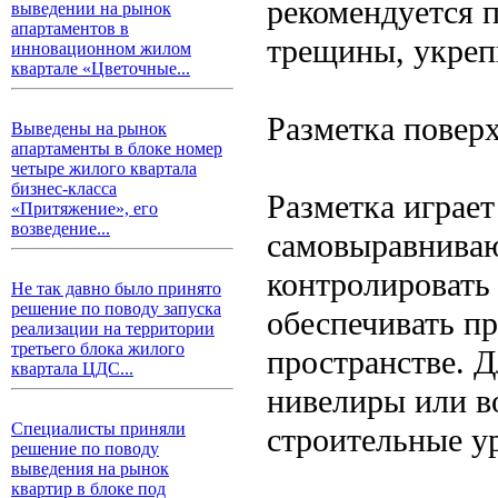
рекомендуется 
выведении на рынок
апартаментов в
трещины, укреп
инновационном жилом
квартале «Цветочные...
Разметка повер
Выведены на рынок
апартаменты в блоке номер
четыре жилого квартала
бизнес-класса
Разметка играе
«Притяжение», его
возведение...
самовыравниваю
контролировать 
Не так давно было принято
решение по поводу запуска
обеспечивать п
реализации на территории
третьего блока жилого
пространстве. 
квартала ЦДС...
нивелиры или в
Специалисты приняли
строительные у
решение по поводу
выведения на рынок
квартир в блоке под