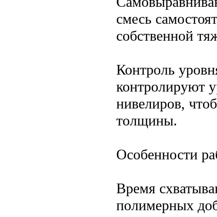
Самовыравниван
смесь самостоя
собственной тяж
Контроль уровн
контролируют у
нивелиров, что
толщины.
Особенности р
Время схватыван
полимерных доб