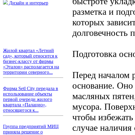
быстроте уклад
Дизайн и интерьер
разметка и подг
которых зависит
долговечность п
Жилой квартал «Летний
Подготовка осн
сад», который относится к
бизнес-классу от фирмы
«Эталон» располагается на
территории северного...
Перед началом 
основание. Оно
Фирма Setl City передала в
масляных пятен
использование объекты
первой очереди жилого
мусора. Поверх
квартала «Палацио»,
относящегося к...
чтобы избежать
случае наличия
Группа предприятий МИЦ
приняла решение о