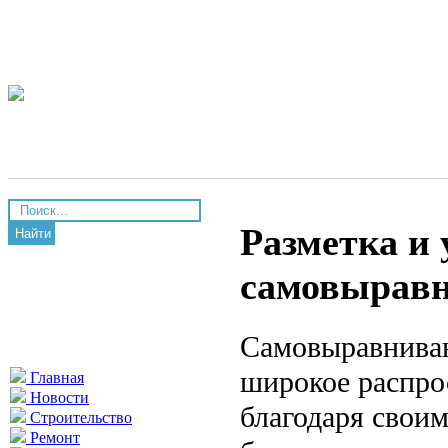
Разметка и 
Найти
самовырав
Самовыравнива
широкое распро
Главная
Новости
благодаря свои
Строительство
Ремонт