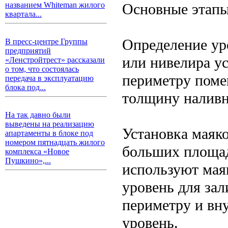
Основные этапы
названием Whiteman жилого
квартала...
Определение ур
В пресс-центре Группы
предприятий
или нивелира у
«Ленстройтрест» рассказали
о том, что состоялась
периметру поме
передача в эксплуатацию
блока под...
толщину наливн
На так давно были
выведены на реализацию
Установка маяко
апартаменты в блоке под
номером пятнадцать жилого
больших площад
комплекса «Новое
Пушкино»,...
используют мая
уровень для за
периметру и вн
уровень.