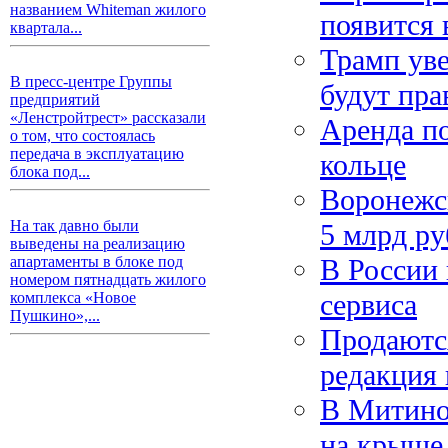
названием Whiteman жилого
появится 
квартала...
Трамп уве
В пресс-центре Группы
будут пра
предприятий
«Ленстройтрест» рассказали
Аренда по
о том, что состоялась
передача в эксплуатацию
кольце
блока под...
Воронежск
На так давно были
5 млрд ру
выведены на реализацию
В России 
апартаменты в блоке под
номером пятнадцать жилого
сервиса
комплекса «Новое
Пушкино»,...
Продаются
редакция 
В Митино 
на крыше