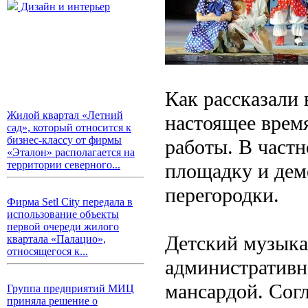
Дизайн и интерьер
Как рассказали 
Жилой квартал «Летний
настоящее время
сад», который относится к
бизнес-классу от фирмы
работы. В частн
«Эталон» располагается на
территории северного...
площадку и дем
перегородки.
Фирма Setl City передала в
использование объекты
первой очереди жилого
Детский музыка
квартала «Палацио»,
относящегося к...
административно
мансардой. Согл
Группа предприятий МИЦ
приняла решение о