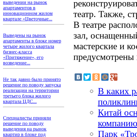
реконструироват
выведении на рынок
апартаментов в
театр. Также, с
инновационном жилом
квартале «Цветочные...
В театре распол
зал, оснащенны
Выведены на рынок
апартаменты в блоке номер
мастерские и к
четыре жилого квартала
бизнес-класса
предусмотрены 
«Притяжение», его
возведение...
Не так давно было принято
решение по поводу запуска
В каких 
реализации на территории
третьего блока жилого
поликлин
квартала ЦДС...
Китай ос
Специалисты приняли
компанию 
решение по поводу
выведения на рынок
Парк «Тро
квартир в блоке под