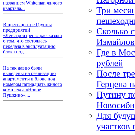
названием Whiteman жилого
Три месяц
квартала...
пешеходн
В пресс-центре Группы
Сколько с
предприятий
«Ленстройтрест» рассказали
Измайлов
о том, что состоялась
передача в эксплуатацию
Где в Мос
блока под...
рублей
На так давно были
После тре
выведены на реализацию
апартаменты в блоке под
Герцена н
номером пятнадцать жилого
комплекса «Новое
Путину п
Пушкино»,...
Новосиби
Для буду
участков 