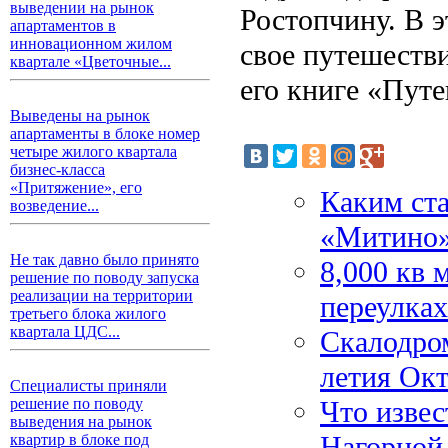
выведении на рынок
Ростопчину. В 
апартаментов в
инновационном жилом
свое путешестви
квартале «Цветочные...
его книге «Путе
Выведены на рынок
апартаменты в блоке номер
четыре жилого квартала
бизнес-класса
«Притяжение», его
Каким ст
возведение...
«Митино
Не так давно было принято
8,000 кв 
решение по поводу запуска
реализации на территории
переулка
третьего блока жилого
квартала ЦДС...
Скалодром
летия Ок
Специалисты приняли
Что извес
решение по поводу
выведения на рынок
Нагорной
квартир в блоке под