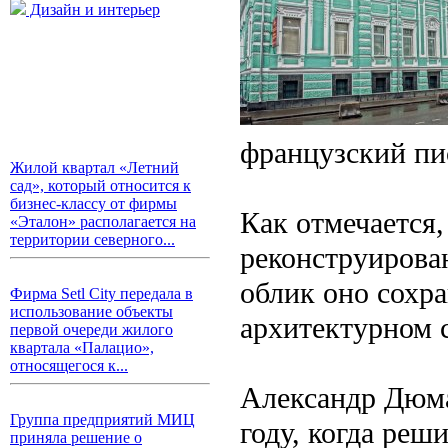
Дизайн и интерьер
французский пи
Жилой квартал «Летний
сад», который относится к
бизнес-классу от фирмы
Как отмечается,
«Эталон» располагается на
территории северного...
реконструирован
облик оно сохра
Фирма Setl City передала в
использование объекты
архитектурном 
первой очереди жилого
квартала «Палацио»,
относящегося к...
Александр Дюма
Группа предприятий МИЦ
году, когда реш
приняла решение о